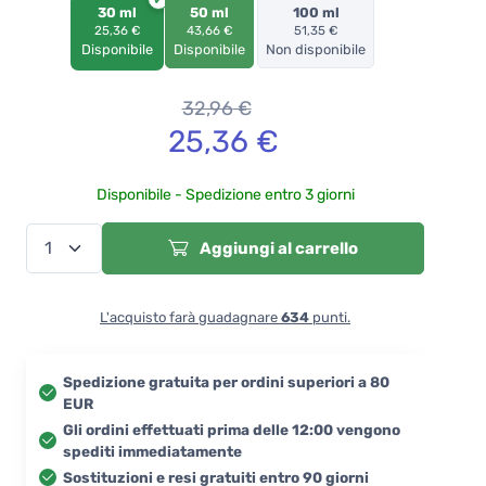
30 ml
50 ml
100 ml
25,36 €
43,66 €
51,35 €
Disponibile
Disponibile
Non disponibile
32,96
€
25,36
€
Disponibile - Spedizione entro 3 giorni
Aggiungi al carrello
L'acquisto farà guadagnare
634
punti.
Spedizione gratuita per ordini superiori a 80
EUR
Gli ordini effettuati prima delle 12:00 vengono
spediti immediatamente
Sostituzioni e resi gratuiti entro 90 giorni