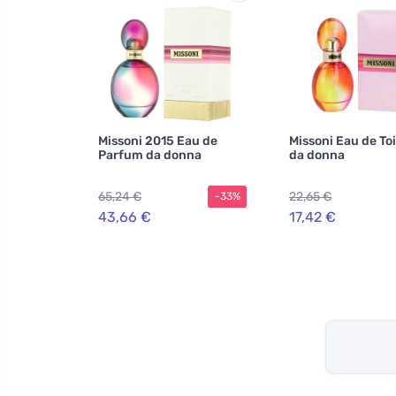
Missoni 2015 Eau de
Missoni Eau de Toi
Parfum da donna
da donna
65,24 €
22,65 €
-33%
43,66 €
17,42 €