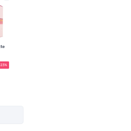
tte
-23%