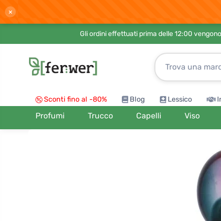
×
Gli ordini effettuati prima delle 12:00 vengo
Sconti fino al -80%
Blog
Lessico
I
Profumi
Trucco
Capelli
Viso