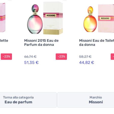
lette
Missoni 2015 Eau de
Missoni Eau de Toile
Parfum da donna
da donna
66,74 €
58,27 €
-23%
-23%
51,35 €
44,82 €
Torna alla categoria
Marchio
Eau de parfum
Missoni