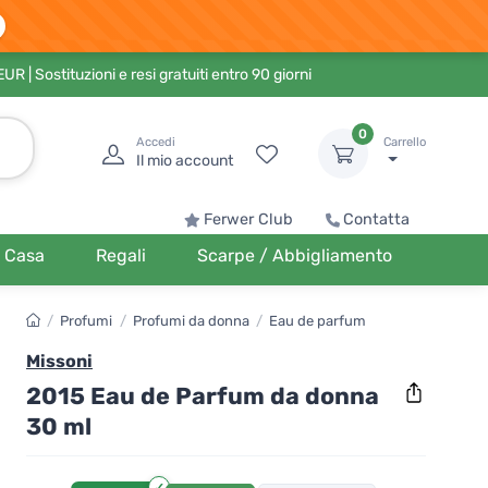
 EUR
| Sostituzioni e resi gratuiti entro 90 giorni
0
Accedi
Carrello
Il mio account
Ferwer Club
Contatta
Casa
Regali
Scarpe / Abbigliamento
/
Profumi
/
Profumi da donna
/
Eau de parfum
Missoni
2015 Eau de Parfum da donna
30 ml