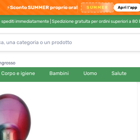
⚡
Sconto SUMMER proprio ora!
SUMMER
Apri l'app
no spediti immediatamente |
Spedizione gratuita per ordini superiori a 80
ngrosso
Corpo e igiene
Bambini
Uomo
Salute