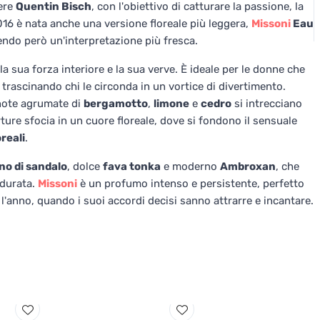
iere
Quentin Bisch
, con l'obiettivo di catturare la passione, la
2016 è nata anche una versione floreale più leggera,
Missoni
Eau
endo però un'interpretazione più fresca.
a sua forza interiore e la sua verve. È ideale per le donne che
trascinando chi le circonda in un vortice di divertimento.
 note agrumate di
bergamotto
,
limone
e
cedro
si intrecciano
ture sfocia in un cuore floreale, dove si fondono il sensuale
reali
.
no di sandalo
, dolce
fava tonka
e moderno
Ambroxan
, che
 durata.
Missoni
è un profumo intenso e persistente, perfetto
l'anno, quando i suoi accordi decisi sanno attrarre e incantare.