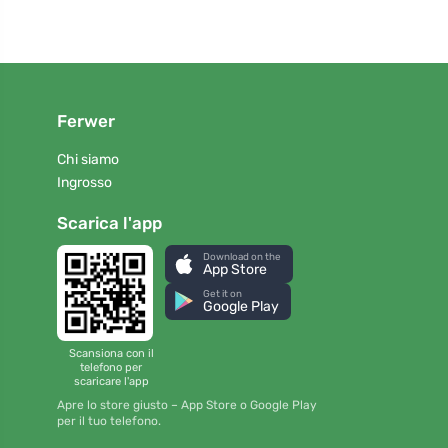
Ferwer
Chi siamo
Ingrosso
Scarica l'app
Download on the
App Store
Get it on
Google Play
Scansiona con il
telefono per
scaricare l'app
Apre lo store giusto – App Store o Google Play
per il tuo telefono.