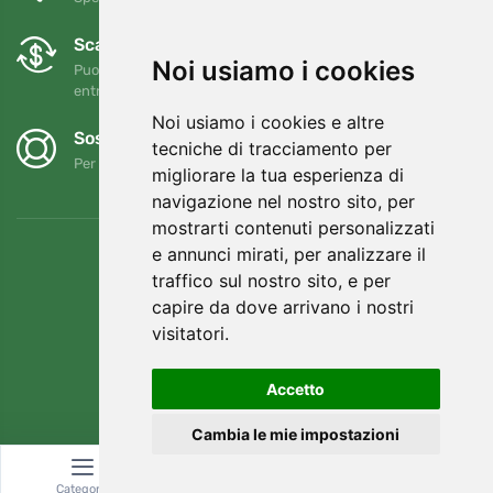
Scambi e resi gratuiti
Noi usiamo i cookies
Puoi restituire o cambiare il tuo ordine in qualsiasi momento
entro 90 giorni
Noi usiamo i cookies e altre
Sosteniamo Trees.org
tecniche di tracciamento per
Per ogni ordine piantiamo un albero! Leggi di più
Chi siamo
.
migliorare la tua esperienza di
navigazione nel nostro sito, per
mostrarti contenuti personalizzati
e annunci mirati, per analizzare il
traffico sul nostro sito, e per
capire da dove arrivano i nostri
visitatori.
Accetto
Cambia le mie impostazioni
© Topshelf s.r.o. Tutti i diritti riservati.
Categoria
Ricerca
Carrello