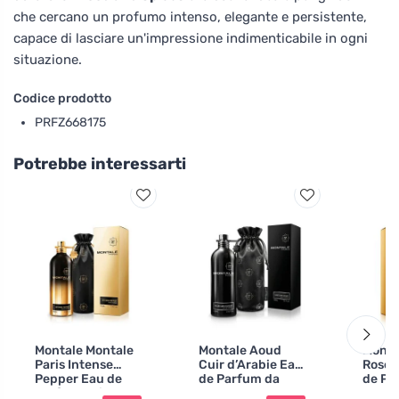
che cercano un profumo intenso, elegante e persistente,
capace di lasciare un'impressione indimenticabile in ogni
situazione.
Codice prodotto
PRFZ668175
Potrebbe interessarti
Montale Montale
Montale Aoud
Monta
Paris Intense
Cuir d’Arabie Eau
Rose 
Pepper Eau de
de Parfum da
de Pa
Parfum unisex
uomo