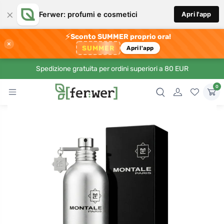
×
Ferwer: profumi e cosmetici
Apri l'app
⚡
Sconto SUMMER proprio ora!
×
SUMMER
Apri l'app
Spedizione gratuita per ordini superiori a 80 EUR
0