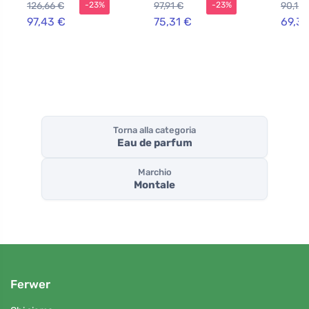
126,66 €
97,91 €
90,12 
-23%
-23%
97,43 €
75,31 €
69,31
Torna alla categoria
Eau de parfum
Marchio
Montale
Ferwer