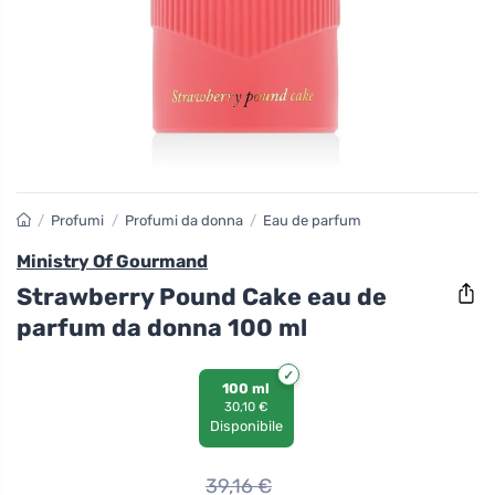
/
Profumi
/
Profumi da donna
/
Eau de parfum
Ministry Of Gourmand
Strawberry Pound Cake eau de
parfum da donna 100 ml
100 ml
30,10 €
Disponibile
39,16
€