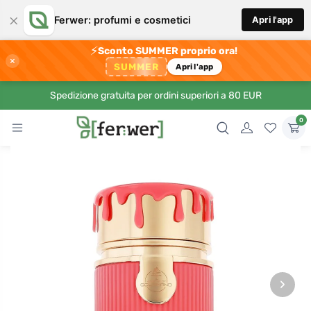
×
Ferwer: profumi e cosmetici
Apri l'app
⚡
Sconto SUMMER proprio ora!
×
SUMMER
Apri l'app
Spedizione gratuita per ordini superiori a 80 EUR
0
›