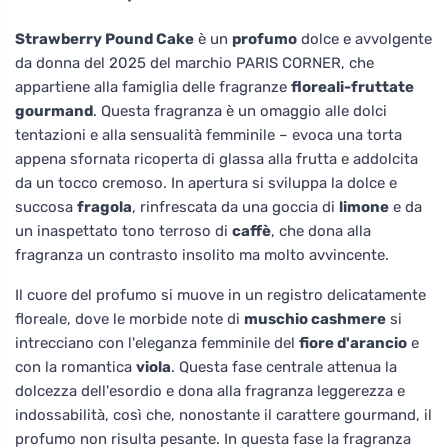
Strawberry Pound Cake
è un
profumo
dolce e avvolgente
da donna del 2025 del marchio PARIS CORNER, che
appartiene alla famiglia delle fragranze
floreali-fruttate
gourmand
. Questa fragranza è un omaggio alle dolci
tentazioni e alla sensualità femminile – evoca una torta
appena sfornata ricoperta di glassa alla frutta e addolcita
da un tocco cremoso. In apertura si sviluppa la dolce e
succosa
fragola
, rinfrescata da una goccia di
limone
e da
un inaspettato tono terroso di
caffè
, che dona alla
fragranza un contrasto insolito ma molto avvincente.
Il cuore del profumo si muove in un registro delicatamente
floreale, dove le morbide note di
muschio cashmere
si
intrecciano con l'eleganza femminile del
fiore d'arancio
e
con la romantica
viola
. Questa fase centrale attenua la
dolcezza dell'esordio e dona alla fragranza leggerezza e
indossabilità, così che, nonostante il carattere gourmand, il
profumo non risulta pesante. In questa fase la fragranza