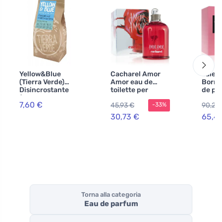
Yellow&Blue
Cacharel Amor
Valen
(Tierra Verde)
Amor eau de
Born 
Disincrostante
toilette per
de pa
(sacchetto da 1
donne 50 ml
donne
7,60 €
45,93 €
90,22
-33%
kg) - concentrato
e altamente
30,73 €
65,4
efficace
Torna alla categoria
Eau de parfum