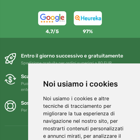
4,7/5
97%
Entro il giorno successivo e gratuitamente
Spedizione gratuita per ordini superiori a 80 EUR
Scambi e resi gratuiti
Noi usiamo i cookies
Puoi restituire o cambiare il tuo ordine in qualsiasi momento
entro 90 giorni
Noi usiamo i cookies e altre
Sosteniamo Trees.org
tecniche di tracciamento per
Per ogni ordine piantiamo un albero! Leggi di più
Chi siamo
.
migliorare la tua esperienza di
navigazione nel nostro sito, per
mostrarti contenuti personalizzati
e annunci mirati, per analizzare il