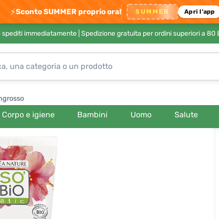
⚡
Sconto SUMMER proprio ora!
SUMMER
Apri l'app
no spediti immediatamente |
Spedizione gratuita per ordini superiori a 80
ngrosso
Corpo e igiene
Bambini
Uomo
Salute