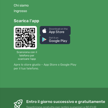
Chi siamo
Ingrosso
Scarica l'app
Download on the
App Store
Get it on
Google Play
Scansiona con il
telefono per
scaricare l'app
Apre lo store giusto – App Store o Google Play
per il tuo telefono.
Entro il giorno successivo e gratuitamente
Spedizione gratuita per ordini superiori a 80 EUR