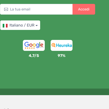
Accedi
Italiano / EUR
4,7/5
97%
Sosteniamo Trees.org
Per ogni ordine piantiamo un albero! Leggi di più
Chi