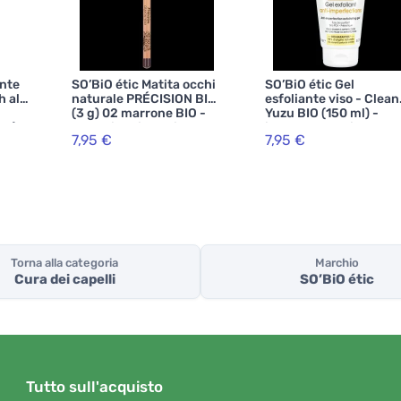
ante
SO’BiO étic Matita occhi
SO’BiO étic Gel
h al
naturale PRÉCISION BIO
esfoliante viso - Clean
(3 g) 02 marrone BIO -
Yuzu BIO (150 ml) -
ml) -
esalta i tuoi occhi
ideale per pelli grasse
7,95 €
7,95 €
bili
Torna alla categoria
Marchio
Cura dei capelli
SO’BiO étic
Tutto sull'acquisto