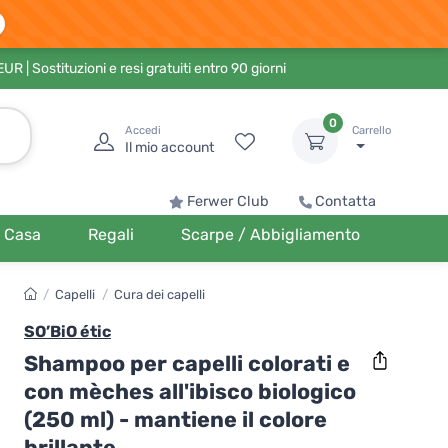
 EUR
| Sostituzioni e resi gratuiti entro 90 giorni
0
Accedi
Carrello
Il mio account
Ferwer Club
Contatta
Casa
Regali
Scarpe / Abbigliamento
/
Capelli
/
Cura dei capelli
SO’BiO étic
Shampoo per capelli colorati e
con mèches all'ibisco biologico
(250 ml) - mantiene il colore
brillante