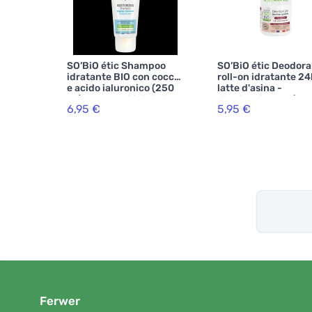
SO’BiO étic Shampoo
SO’BiO étic Deodor
idratante BIO con cocco
roll-on idratante 24
e acido ialuronico (250
latte d'asina -
ml) - per tutti i tipi di
ricaricabile BIO (50 
6,95 €
5,95 €
capelli
anche per pelli sensi
Ferwer