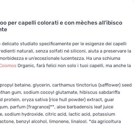
o per capelli colorati e con mèches all'ibisco
nte
delicato studiato specificamente per le esigenze dei capelli
dienti naturali, senza solfati né siliconi, aiuta a preservare la
ale morbidezza e un’eccezionale lucentezza. Ha una schiuma
Cosmos
Organic, farà felici non solo i tuoi capelli, ma anche la
ropyl betaine, glycerin, carthamus tinctorius (safflower) seed
xanthan gum, sodium cocoyl glutamate, hibiscus sabdariffa
d protein, oryza sativa (rice hull powder) extract, guar
um, parfum (fragrance)**, aloe barbadensis leaf juice
, sodium hydroxide, citric acid, lactic acid, potassium
tone, benzyl alcohol, limonene, linalool. *da agricoltura