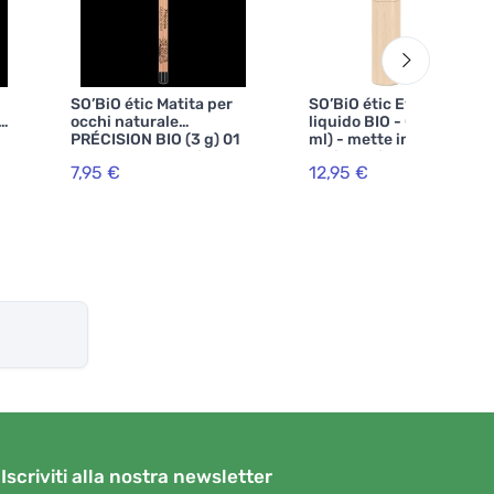
SO’BiO étic Matita per
SO’BiO étic Eyeliner
occhi naturale
liquido BIO - 01 nero (3
PRÉCISION BIO (3 g) 01
ml) - mette in risalto i
nero BIO - mette in
tuoi occhi
7,95 €
12,95 €
risalto i tuoi occhi
Iscriviti alla nostra newsletter