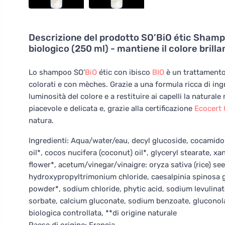
Descrizione del prodotto
SO’BiO étic Shampo
biologico (250 ml) - mantiene il colore brilla
Lo shampoo SO’
BiO
étic con ibisco
BIO
è un trattamento 
colorati e con mèches. Grazie a una formula ricca di ingre
luminosità del colore e a restituire ai capelli la natur
piacevole e delicata e, grazie alla certificazione
Ecocert
natura.
Ingredienti: Aqua/water/eau, decyl glucoside, cocamidop
oil*, cocos nucifera (coconut) oil*, glyceryl stearate, 
flower*, acetum/vinegar/vinaigre: oryza sativa (rice) see
hydroxypropyltrimonium chloride, caesalpinia spinosa g
powder*, sodium chloride, phytic acid, sodium levulinate
sorbate, calcium gluconate, sodium benzoate, gluconolac
biologica controllata, **di origine naturale