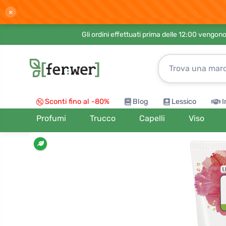
×
Gli ordini effettuati prima delle 12:00 vengo
Sconti fino al -80%
Blog
Lessico
I
Profumi
Trucco
Capelli
Viso