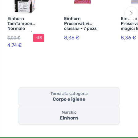
Einhorn
Einhorn
Einhorn
TamTampon
Preservativi
Preserva
Normalo
classici - 7 pezzi
magici 
assorbenti (16
7 pezzi
8,36 €
8,36 €
5,00 €
-5%
pezzi) - cotone
organico
4,74 €
ipoallergenico
Torna alla categoria
Corpo e igiene
Marchio
Einhorn