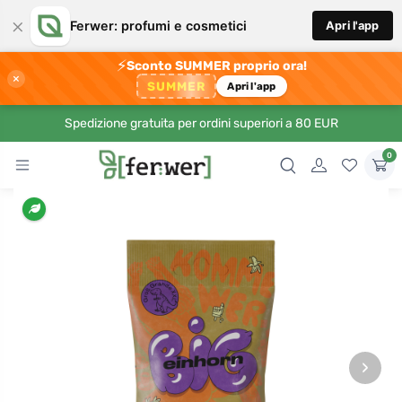
×
Ferwer: profumi e cosmetici
Apri l'app
⚡
Sconto SUMMER proprio ora!
×
SUMMER
Apri l'app
Spedizione gratuita per ordini superiori a 80 EUR
0
›