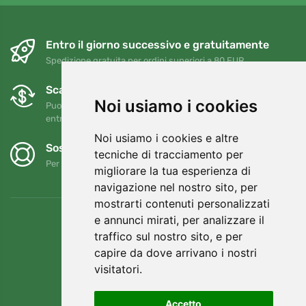
Entro il giorno successivo e gratuitamente
Spedizione gratuita per ordini superiori a 80 EUR
Scambi e resi gratuiti
Noi usiamo i cookies
Puoi restituire o cambiare il tuo ordine in qualsiasi momento
entro 90 giorni
Noi usiamo i cookies e altre
Sosteniamo Trees.org
tecniche di tracciamento per
Per ogni ordine piantiamo un albero! Leggi di più
Chi siamo
.
migliorare la tua esperienza di
navigazione nel nostro sito, per
mostrarti contenuti personalizzati
e annunci mirati, per analizzare il
traffico sul nostro sito, e per
capire da dove arrivano i nostri
visitatori.
Accetto