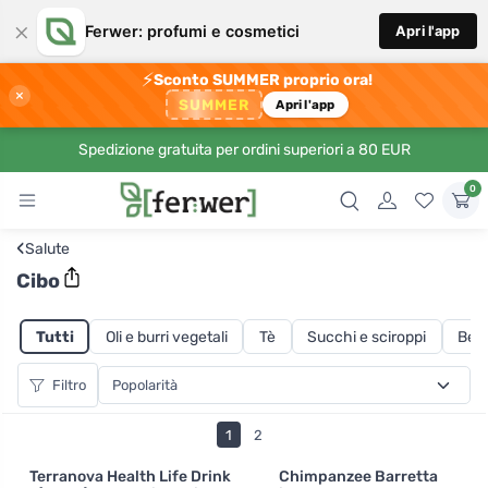
×
Ferwer: profumi e cosmetici
Apri l'app
⚡
Sconto SUMMER proprio ora!
×
SUMMER
Apri l'app
Spedizione gratuita per ordini superiori a 80 EUR
0
‹
Salute
Cibo
Tutti
Oli e burri vegetali
Tè
Succhi e sciroppi
Beva
Filtro
1
2
Terranova Health Life Drink
Chimpanzee Barretta