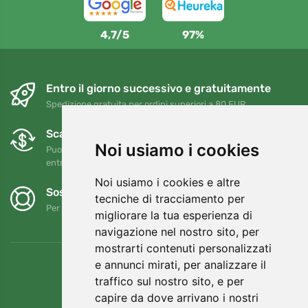
4,7/5
97%
Entro il giorno successivo e gratuitamente
Spedizione gratuita per ordini superiori a 80 EUR
Scambi e resi gratuiti
Noi usiamo i cookies
Puoi restituire o cambiare il tuo ordine in qualsiasi momento
entro 90 giorni
Noi usiamo i cookies e altre
Sosteniamo Trees.org
tecniche di tracciamento per
Per ogni ordine piantiamo un albero! Leggi di più
Chi siamo
.
migliorare la tua esperienza di
navigazione nel nostro sito, per
mostrarti contenuti personalizzati
e annunci mirati, per analizzare il
traffico sul nostro sito, e per
capire da dove arrivano i nostri