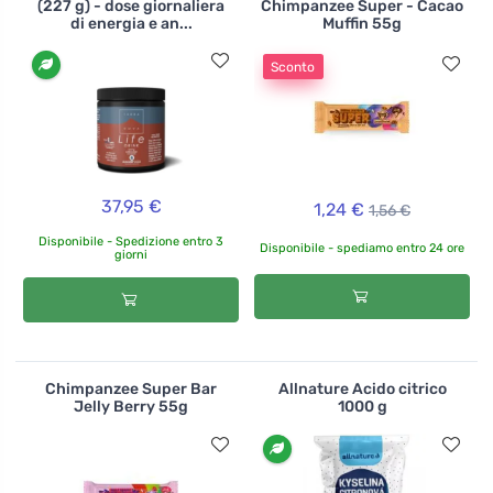
(227 g) - dose giornaliera
Chimpanzee Super - Cacao
di energia e an...
Muffin 55g
Sconto
37,95 €
1,24 €
1,56 €
Disponibile - Spedizione entro 3
Disponibile - spediamo entro 24 ore
giorni
Chimpanzee Super Bar
Allnature Acido citrico
Jelly Berry 55g
1000 g