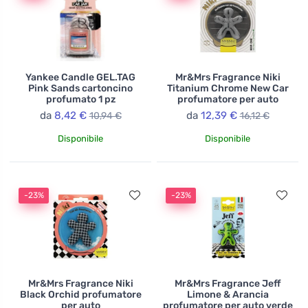
Yankee Candle GEL.TAG
Mr&Mrs Fragrance Niki
Pink Sands cartoncino
Titanium Chrome New Car
profumato 1 pz
profumatore per auto
da
8,42 €
da
12,39 €
10,94 €
16,12 €
Disponibile
Disponibile
-23%
-23%
Mr&Mrs Fragrance Niki
Mr&Mrs Fragrance Jeff
Black Orchid profumatore
Limone & Arancia
per auto
profumatore per auto verde