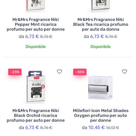
Mr&Mrs Fragrance Niki
Mr&Mrs Fragrance Niki
Pepper Mint ricarica
Black Tea ricarica profumo
profumo per auto per donne
per auto da donna
da
6,73 €
da
6,73 €
8,76 €
8,76 €
Disponibile
Disponibile
-23%
-35%
Mr&Mrs Fragrance Niki
Millefiori Icon Metal Shades
Black Orchid ricarica
Oxygen profumo per auto
profumo per auto per donne
per donne
da
6,73 €
da
10,45 €
8,76 €
16,12 €