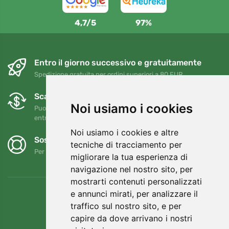
4,7/5
97%
Entro il giorno successivo e gratuitamente
Spedizione gratuita per ordini superiori a 80 EUR
Scambi e resi gratuiti
Noi usiamo i cookies
Puoi restituire o cambiare il tuo ordine in qualsiasi momento
entro 90 giorni
Noi usiamo i cookies e altre
Sosteniamo Trees.org
tecniche di tracciamento per
Per ogni ordine piantiamo un albero! Leggi di più
Chi siamo
.
migliorare la tua esperienza di
navigazione nel nostro sito, per
mostrarti contenuti personalizzati
e annunci mirati, per analizzare il
traffico sul nostro sito, e per
capire da dove arrivano i nostri