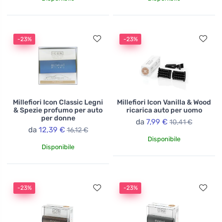
-23%
-23%
Millefiori Icon Classic Legni
Millefiori Icon Vanilla & Wood
& Spezie profumo per auto
ricarica auto per uomo
per donne
da
7,99 €
10,41 €
da
12,39 €
16,12 €
Disponibile
Disponibile
-23%
-23%