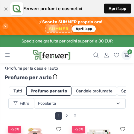
×
Ferwer: profumi e cosmetici
Apri l'app
⚡
Sconto SUMMER proprio ora!
×
SUMMER
Apri l'app
Spedizione gratuita per ordini superiori a 80 EUR
0
‹
Profumi per la casa e l'auto
Profumo per auto
Tutti
Profumo per auto
Candele profumate
Spray 
Filtro
1
2
3
-23%
-23%