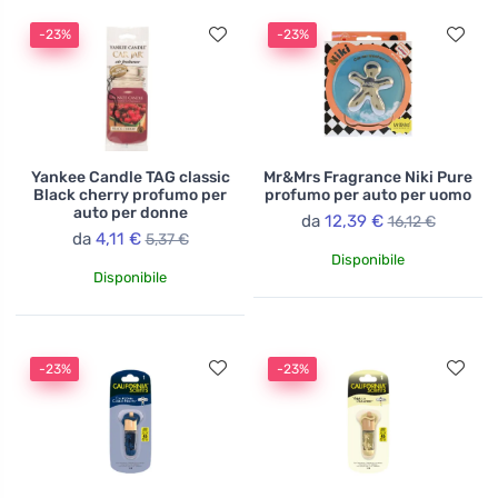
-23%
-23%
Yankee Candle TAG classic
Mr&Mrs Fragrance Niki Pure
Black cherry profumo per
profumo per auto per uomo
auto per donne
da
12,39 €
16,12 €
da
4,11 €
5,37 €
Disponibile
Disponibile
-23%
-23%