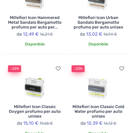
Millefiori Icon Hammered
Millefiori Icon Urban
Metal Sandalo Bergamotto
Sandalo Bergamotto
profumo per auto per...
profumo per auto unisex
da
12,49 €
da
13,02 €
16,21 €
16,94 €
Disponibile
Disponibile
-23%
-23%
Millefiori Icon Classic
Millefiori Icon Classic Cold
Oxygen profumo per auto
Water profumo per auto
unisex
unisex
da
15,10 €
da
12,39 €
19,65 €
16,12 €