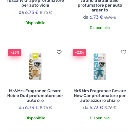
Tuscany Grape profumatore
Arancia & Sandalo
per auto viola
profumatore per auto
argento
da
6,73 €
8,76 €
da
6,73 €
8,76 €
Disponibile
Disponibile
-23%
-23%
Mr&Mrs Fragrance Cesare
Mr&Mrs Fragrance Cesare
Noble Oud profumatore per
New Car profumatore per
auto oro
auto azzurro chiaro
da
6,73 €
da
6,73 €
8,76 €
8,76 €
Disponibile
Disponibile