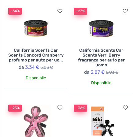
-34%
-23%
California Scents Car
California Scents Car
Scents Concord Cranberry
Scents Verri Berry
profumo per auto per uo...
fragranza per auto per
uomo
da
3,34 €
5,03 €
da
3,87 €
5,03 €
Disponibile
Disponibile
-23%
-36%