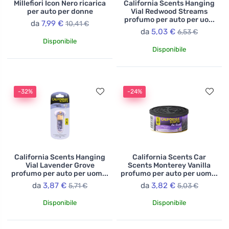
Millefiori Icon Nero ricarica
California Scents Hanging
per auto per donne
Vial Redwood Streams
profumo per auto per uo...
da
7,99 €
10,41 €
da
5,03 €
6,53 €
Disponibile
Disponibile
-32%
-24%
California Scents Hanging
California Scents Car
Vial Lavender Grove
Scents Monterey Vanilla
profumo per auto per uom...
profumo per auto per uom...
da
3,87 €
da
3,82 €
5,71 €
5,03 €
Disponibile
Disponibile