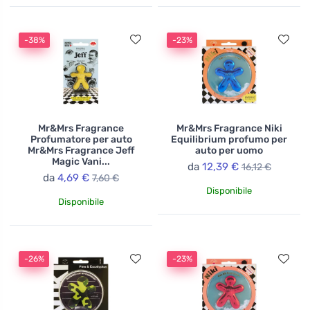
-38%
-23%
Mr&Mrs Fragrance
Mr&Mrs Fragrance Niki
Profumatore per auto
Equilibrium profumo per
Mr&Mrs Fragrance Jeff
auto per uomo
Magic Vani...
da
12,39 €
16,12 €
da
4,69 €
7,60 €
Disponibile
Disponibile
-26%
-23%