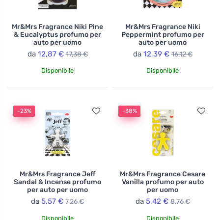
Mr&Mrs Fragrance Niki Pine
Mr&Mrs Fragrance Niki
& Eucalyptus profumo per
Peppermint profumo per
auto per uomo
auto per uomo
da
12,87 €
da
12,39 €
17,38 €
16,12 €
Disponibile
Disponibile
-23%
-38%
Mr&Mrs Fragrance Jeff
Mr&Mrs Fragrance Cesare
Sandal & Incense profumo
Vanilla profumo per auto
per auto per uomo
per uomo
da
5,57 €
da
5,42 €
7,26 €
8,76 €
Disponibile
Disponibile