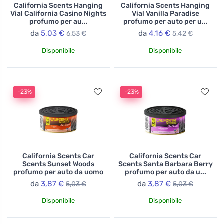
California Scents Hanging
California Scents Hanging
Vial California Casino Nights
Vial Vanilla Paradise
profumo per au...
profumo per auto per u...
da
5,03 €
da
4,16 €
6,53 €
5,42 €
Disponibile
Disponibile
-23%
-23%
California Scents Car
California Scents Car
Scents Sunset Woods
Scents Santa Barbara Berry
profumo per auto da uomo
profumo per auto da u...
da
3,87 €
da
3,87 €
5,03 €
5,03 €
Disponibile
Disponibile