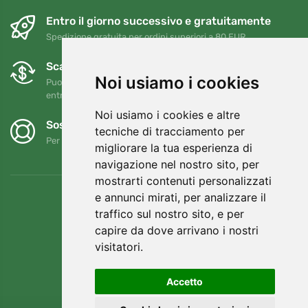
Entro il giorno successivo e gratuitamente
Spedizione gratuita per ordini superiori a 80 EUR
Scambi e resi gratuiti
Noi usiamo i cookies
Puoi restituire o cambiare il tuo ordine in qualsiasi momento
entro 90 giorni
Noi usiamo i cookies e altre
Sosteniamo Trees.org
tecniche di tracciamento per
Per ogni ordine piantiamo un albero! Leggi di più
Chi siamo
.
migliorare la tua esperienza di
navigazione nel nostro sito, per
mostrarti contenuti personalizzati
e annunci mirati, per analizzare il
traffico sul nostro sito, e per
capire da dove arrivano i nostri
visitatori.
Accetto