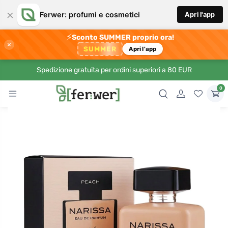
×
Ferwer: profumi e cosmetici
Apri l'app
⚡
Sconto SUMMER proprio ora!
×
SUMMER
Apri l'app
Spedizione gratuita per ordini superiori a 80 EUR
0