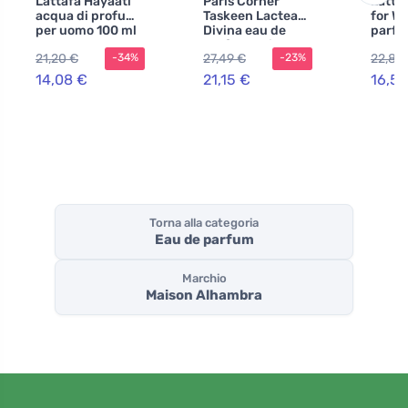
Lattafa Hayaati
Paris Corner
Latta
acqua di profumo
Taskeen Lactea
for W
per uomo 100 ml
Divina eau de
parfu
parfum unisex
21,20 €
27,49 €
22,80
-34%
-23%
100 ml
14,08 €
21,15 €
16,55
Torna alla categoria
Eau de parfum
Marchio
Maison Alhambra