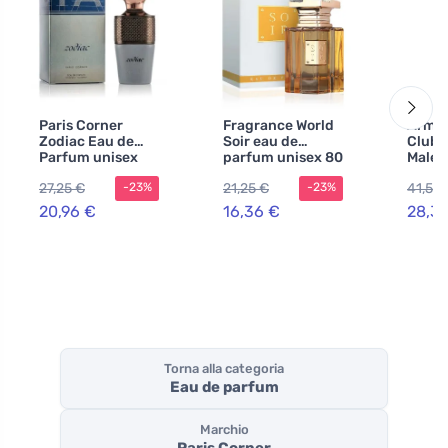
Paris Corner
Fragrance World
Armaf
Zodiac Eau de
Soir eau de
Club 
Parfum unisex
parfum unisex 80
Malek
ml
Parfu
27,25 €
21,25 €
41,58
-23%
-23%
20,96 €
16,36 €
28,31
Torna alla categoria
Eau de parfum
Marchio