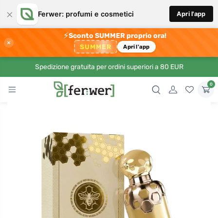
×
Ferwer: profumi e cosmetici
Apri l'app
⚡
Sconto SUMMER proprio ora!
×
SUMMER
Apri l'app
Spedizione gratuita per ordini superiori a 80 EUR
0