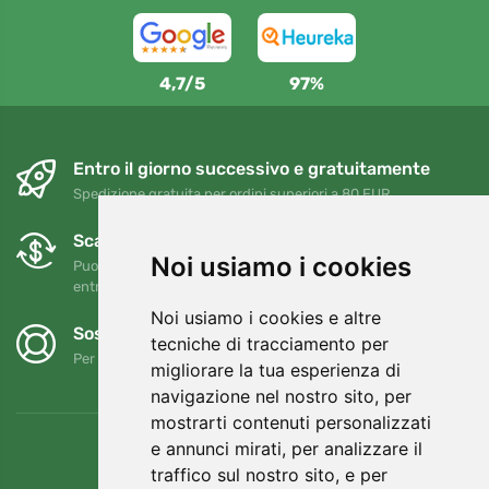
4,7/5
97%
Entro il giorno successivo e gratuitamente
Spedizione gratuita per ordini superiori a 80 EUR
Scambi e resi gratuiti
Noi usiamo i cookies
Puoi restituire o cambiare il tuo ordine in qualsiasi momento
entro 90 giorni
Noi usiamo i cookies e altre
Sosteniamo Trees.org
tecniche di tracciamento per
Per ogni ordine piantiamo un albero! Leggi di più
Chi siamo
.
migliorare la tua esperienza di
navigazione nel nostro sito, per
mostrarti contenuti personalizzati
e annunci mirati, per analizzare il
traffico sul nostro sito, e per