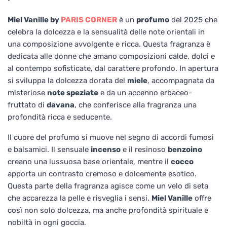
Miel Vanille by
PARIS CORNER
è un
profumo
del 2025 che
celebra la dolcezza e la sensualità delle note orientali in
una composizione avvolgente e ricca. Questa fragranza è
dedicata alle donne che amano composizioni calde, dolci e
al contempo sofisticate, dal carattere profondo. In apertura
si sviluppa la dolcezza dorata del
miele
, accompagnata da
misteriose
note speziate
e da un accenno erbaceo-
fruttato di
davana
, che conferisce alla fragranza una
profondità ricca e seducente.
Il cuore del profumo si muove nel segno di accordi fumosi
e balsamici. Il sensuale
incenso
e il resinoso
benzoino
creano una lussuosa base orientale, mentre il
cocco
apporta un contrasto cremoso e dolcemente esotico.
Questa parte della fragranza agisce come un velo di seta
che accarezza la pelle e risveglia i sensi.
Miel Vanille
offre
così non solo dolcezza, ma anche profondità spirituale e
nobiltà in ogni goccia.