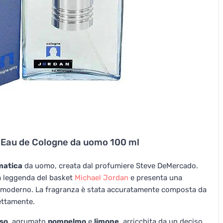
 Eau de Cologne da uomo 100 ml
matica
da uomo, creata dal profumiere Steve DeMercado.
la leggenda del basket
Michael Jordan
e presenta una
mo moderno. La fragranza è stata accuratamente composta da
ettamente.
sso
, agrumato
pompelmo
e
limone
, arricchita da un deciso