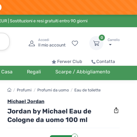
 EUR
| Sostituzioni e resi gratuiti entro 90 giorni
0
Accedi
Carrello
Il mio account
Ferwer Club
Contatta
Casa
Regali
Scarpe / Abbigliamento
/
Profumi
/
Profumi da uomo
/
Eau de toilette
Michael Jordan
Jordan by Michael Eau de
Cologne da uomo 100 ml