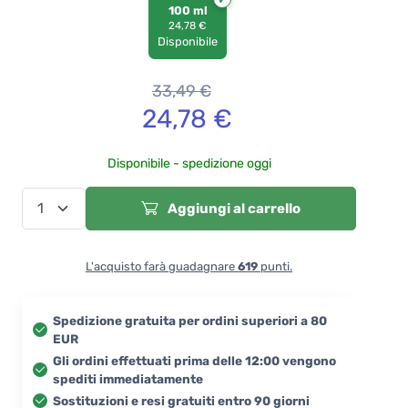
100 ml
24,78 €
Disponibile
33,49
€
24,78
€
Disponibile - spedizione oggi
Aggiungi al carrello
L'acquisto farà guadagnare
619
punti.
Spedizione gratuita per ordini superiori a 80
EUR
Gli ordini effettuati prima delle 12:00 vengono
spediti immediatamente
Sostituzioni e resi gratuiti entro 90 giorni