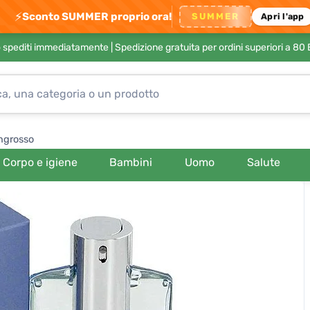
⚡
Sconto SUMMER proprio ora!
SUMMER
Apri l'app
no spediti immediatamente |
Spedizione gratuita per ordini superiori a 80
ngrosso
Corpo e igiene
Bambini
Uomo
Salute