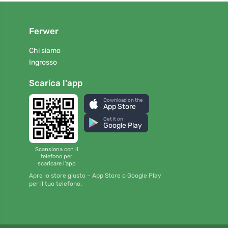
Ferwer
Chi siamo
Ingrosso
Scarica l'app
Download on the
App Store
Get it on
Google Play
Scansiona con il
telefono per
scaricare l'app
Apre lo store giusto – App Store o Google Play
per il tuo telefono.