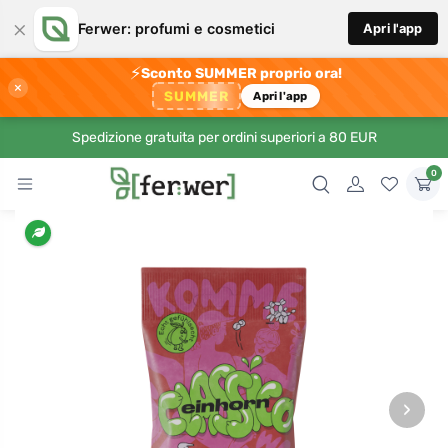
×
Ferwer: profumi e cosmetici
Apri l'app
⚡
Sconto SUMMER proprio ora!
×
SUMMER
Apri l'app
Spedizione gratuita per ordini superiori a 80 EUR
0
›