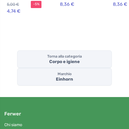
assorbenti (16
7 pezzi
8,36 €
8,36 €
5,00 €
-5%
pezzi) - cotone
organico
4,74 €
ipoallergenico
Torna alla categoria
Corpo e igiene
Marchio
Einhorn
Ferwer
Chi siamo