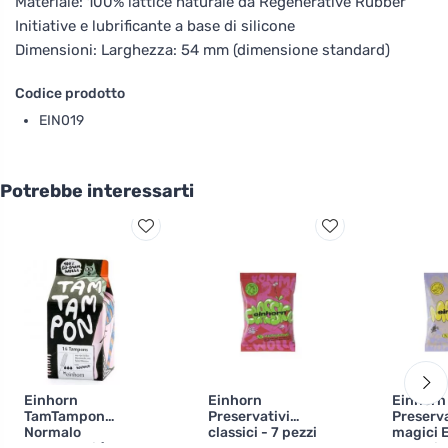
Materiale: 100% lattice naturale da Regenerative Rubber
Initiative e lubrificante a base di silicone
Dimensioni: Larghezza: 54 mm (dimensione standard)
Codice prodotto
EIN019
Potrebbe interessarti
Einhorn
Einhorn
Einhorn
TamTampon
Preservativi
Preserva
Normalo
classici - 7 pezzi
magici 