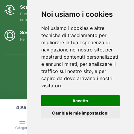
Scambi e resi gratuiti
Noi usiamo i cookies
Puoi restituire o cambiare il tuo ordine in qualsiasi momento
entro 90 giorni
Noi usiamo i cookies e altre
Sosteniamo Trees.org
tecniche di tracciamento per
Per ogni ordine piantiamo un albero! Leggi di più
Chi siamo
.
migliorare la tua esperienza di
navigazione nel nostro sito, per
mostrarti contenuti personalizzati
e annunci mirati, per analizzare il
traffico sul nostro sito, e per
capire da dove arrivano i nostri
visitatori.
Accetto
4,95
€
Aggiungi al carrello
Cambia le mie impostazioni
© Topshelf s.r.o. Tutti i diritti riservati.
Categoria
Ricerca
Carrello