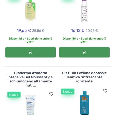
19,65 €
16,12 €
25,56 €
20,96 €
Disponibile - Spedizione entro 3
Disponibile - Spedizione entro 3
giorni
giorni
Bioderma Atoderm
Piz Buin Lozione doposole
Intensive Gel Moussant gel
lenitiva rinfrescante
schiumogeno altamente
idratante
nutr...
Nuovo
Nuovo