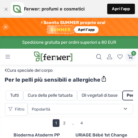
×
Ferwer: profumi e cosmetici
Apri l'app
⚡
Sconto SUMMER proprio ora!
×
SUMMER
Apri l'app
Spedizione gratuita per ordini superiori a 80 EUR
0
‹
Cura speciale del corpo
Per le pelli più sensibili e allergiche
Tutti
Cura della pelle tatuata
Oli vegetali di base
Per le
Filtro
1
2
…
4
Bioderma Atoderm PP
URIAGE Bébé 1st Change