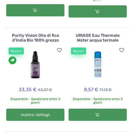
Purity Vision Olio di fico
URIAGE Eau Thermale
d’India Bio 100% grezzo
Water acqua termale
Nuovo
Nuovo
33,35 €
8,57 €
43,37 €
11,13 €
Disponibile - Spedizione entro 3
Disponibile - Spedizione entro 3
giorni
giorni
mostra i dettagli