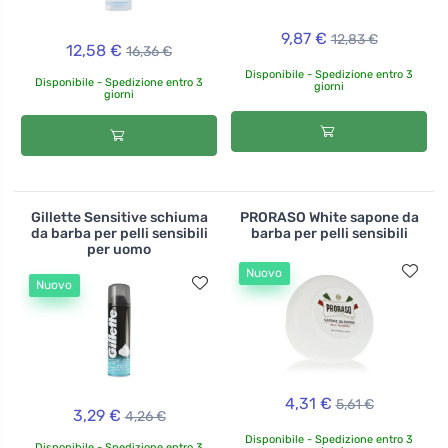
9,87 €
12,83 €
12,58 €
16,36 €
Disponibile - Spedizione entro 3
Disponibile - Spedizione entro 3
giorni
giorni
Gillette Sensitive schiuma
PRORASO White sapone da
da barba per pelli sensibili
barba per pelli sensibili
per uomo
Nuovo
Nuovo
4,31 €
5,61 €
3,29 €
4,26 €
Disponibile - Spedizione entro 3
Disponibile - Spedizione entro 3