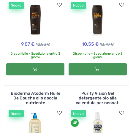
Nuovo
Nuovo
9,87 €
10,55 €
12,83 €
13,70 €
Disponibile - Spedizione entro 3
Disponibile - Spedizione entro 3
giorni
giorni
Bioderma Atoderm Huile
Purity Vision Gel
De Douche olio doccia
detergente bio alla
nutriente
calendula per neonati
Nuovo
Nuovo