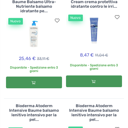
Baume Balsamo Ultra-
Cream crema protettiva
Nutriente balsamo
idratante contro le irri...
idratante pe...
Nuovo
Nuovo
8,47 €
11,04 €
25,46 €
33,11 €
Disponibile - Spedizione entro 3
Disponibile - Spedizione entro 3
giorni
giorni
Bioderma Atoderm
Bioderma Atoderm
Intensive Baume balsamo
Intensive Baume balsamo
lenitivo intensivo per la
lenitivo intensivo per la
pel...
pel...