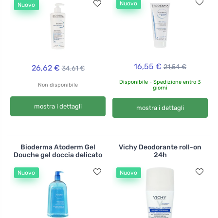
Nuovo
Nuovo
16,55 €
21,54 €
26,62 €
34,61 €
Disponibile - Spedizione entro 3
Non disponibile
giorni
mostra i dettagli
mostra i dettagli
Bioderma Atoderm Gel
Vichy Deodorante roll-on
Douche gel doccia delicato
24h
Nuovo
Nuovo