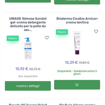
URIAGE Xémose Syndet
Bioderma Cicabio Arnica+
gel-crema detergente
crema lenitiva
delicato per la pelle da
sec...
Nuovo
Nuovo
15,29 €
19,89 €
15,92 €
20,72 €
Disponibile - Spedizione entro 3
giorni
Non disponibile
mostra i dettagli