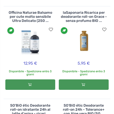
Officina Naturae Balsamo
laSaponaria Ricarica per
per cute molto sensibile
deodorante roll-on Grace -
Ultra Delicato (250 ...
senza profumo BIO ...
12,95 €
5,95 €
Disponibile - Spedizione entro 3
Disponibile - Spedizione entro 3
giorni
giorni
SO’BiO étic Deodorante
SO’BiO étic Deodorante
roll-on idratante 24h al
roll-on 24h - Tolerance+
latte d'asina - ricari...
con Aloe vera BIO (50 ...