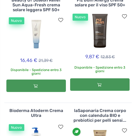
Beauty Of Joseon Relief
Piz Buin Allergy crema
Sun Aqua-Fresh crema
solare per il viso SPF 50+
solare leggera SPF 50+
Nuovo
Nuovo
9,87 €
12,83 €
16,46 €
21,39 €
Disponibile - Spedizione entro 3
Disponibile - Spedizione entro 3
giorni
giorni
Bioderma Atoderm Crema
laSaponaria Crema corpo
Ultra
con calendula BIO e
prebiotici per pelli sensi...
Nuovo