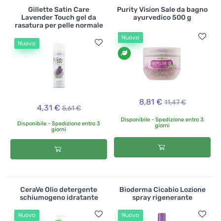
Gillette Satin Care
Purity Vision Sale da bagno
Lavender Touch gel da
ayurvedico 500 g
rasatura per pelle normale
Nuovo
Nuovo
8,81 €
11,47 €
4,31 €
5,61 €
Disponibile - Spedizione entro 3
Disponibile - Spedizione entro 3
giorni
giorni
CeraVe Olio detergente
Bioderma Cicabio Lozione
schiumogeno idratante
spray rigenerante
Nuovo
Nuovo