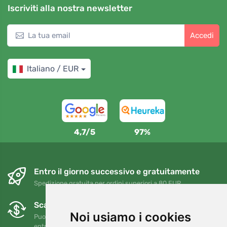
Iscriviti alla nostra newsletter
Accedi
Italiano / EUR
4,7/5
97%
Entro il giorno successivo e gratuitamente
Spedizione gratuita per ordini superiori a 80 EUR
Scambi e resi gratuiti
Noi usiamo i cookies
Puoi restituire o cambiare il tuo ordine in qualsiasi momento
entro 90 giorni