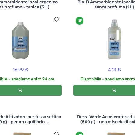
mmorbidente ipoallergenico
Bio-D Ammorbidente ipoall
za profumo - tanica (5 L)
senza profumo (1 L)
16,99 €
4,13 €
ibile - spediamo entro 24 ore
Disponibile - spediamo entro
de Attivatore per fossa settica
Tierra Verde Acceleratore d
 g) - per un equilibrio ...
(500 g) - una miscela di col