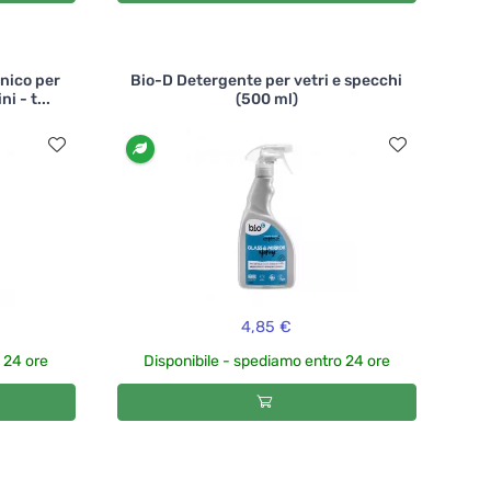
nico per
Bio-D Detergente per vetri e specchi
i - t...
(500 ml)
4,85 €
 24 ore
Disponibile - spediamo entro 24 ore