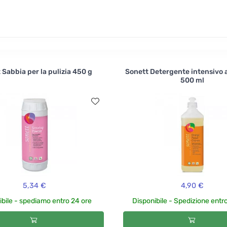
er esso. L'acceleratore del compost è una miscela di enzimi 
 Sabbia per la pulizia 450 g
Sonett Detergente intensivo a
500 ml
5,34 €
4,90 €
ibile - spediamo entro 24 ore
Disponibile - Spedizione entro