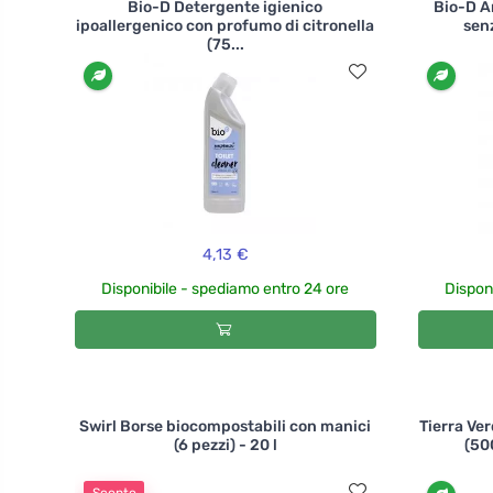
Bio-D Detergente igienico
Bio-D A
ipoallergenico con profumo di citronella
sen
(75...
4,13 €
Disponibile - spediamo entro 24 ore
Dispon
Swirl Borse biocompostabili con manici
Tierra Ver
(6 pezzi) - 20 l
(500