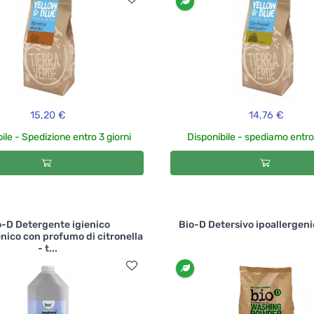
15,20 €
14,76 €
ile - Spedizione entro 3 giorni
Disponibile - spediamo entro
o-D Detergente igienico
Bio-D Detersivo ipoallergeni
enico con profumo di citronella
- t...