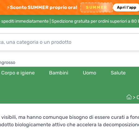
⚡
Sconto SUMMER proprio ora!
SUMMER
Apri l'app
no spediti immediatamente |
Spedizione gratuita per ordini superiori a 80
ngrosso
Corpo e igiene
Bambini
Uomo
Salute
>
ì visibili, ma hanno comunque bisogno di essere curati a fond
rodotto biologicamente attivo che accelera la decomposizione
tico o nelle toilette a secco. Il suo uso regolare elimina anc