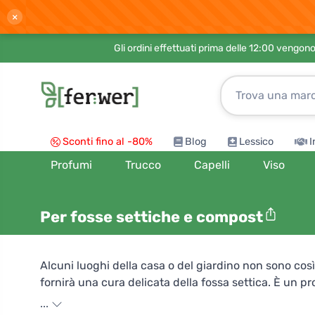
×
Gli ordini effettuati prima delle 12:00 vengo
Sconti fino al -80%
Blog
Lessico
I
Profumi
Trucco
Capelli
Viso
Per fosse settiche e compost
Alcuni luoghi della casa o del giardino non sono cos
fornirà una cura delicata della fossa settica. È un p
vasche di scarico, negli impianti di trattamento domes
...