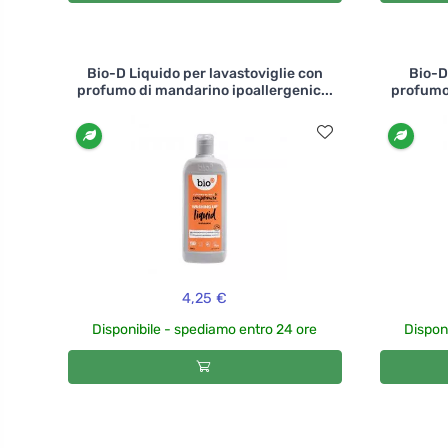
Bio-D Liquido per lavastoviglie con
Bio-D
profumo di mandarino ipoallergenic...
profumo
4,25 €
Disponibile - spediamo entro 24 ore
Dispon