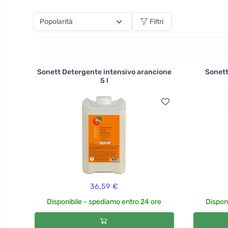
compost e ha anche portato un acceleratore simile p
organica senza perdere il suo valore.
Filtri
Sonett Detergente intensivo arancione
Sonett
5 l
36,59 €
Disponibile - spediamo entro 24 ore
Dispon