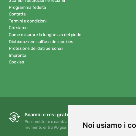
Scambi, restituzioni e reclami
Programma fedeltà
Contatta
Termini e condizioni
Chi siamo
Come misurare la lunghezza del piede
Dichiarazione sull'uso dei cookies
Protezione dei dati personali
Impronta
Cookies
Scambi e resi gratuiti
Puoi restituire o cambiare il tuo ordine in qualsiasi
Noi usiamo i c
momento entro 90 giorni