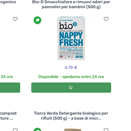
ergenico
Bio-D Smacchiatore e rimuovi odori per
pannolini per bambini (500 g)
4,79 €
 24 ore
Disponibile - spediamo entro 24 ore
i compost
Tierra Verde Detergente biologico per
ture ...
rifiuti (500 g) - a base di micr...