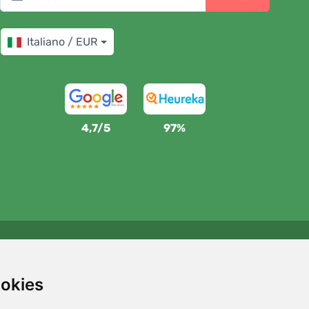
Italiano / EUR
4,7/5
97%
Sosteniamo Trees.org
Per ogni ordine piantiamo un albero! Leggi di più
Chi
ookies
siamo
.