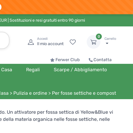
 EUR
| Sostituzioni e resi gratuiti entro 90 giorni
0
Accedi
Carrello
Il mio account
Ferwer Club
Contatta
Casa
Regali
Scarpe / Abbigliamento
Casa
>
Pulizia e ordine
>
Per fosse settiche e compost
o. Un attivatore per fossa settica di Yellow&Blue vi
 della materia organica nelle fosse settiche, nelle
he gli odori. Tierra Verde non ha dimenticato il