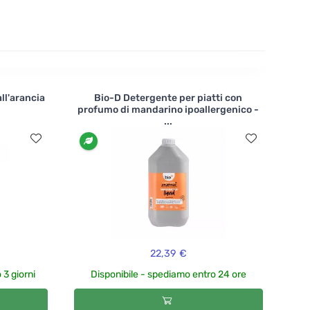
e batteri che aiutano a decomporre la materia
ll'arancia
Bio-D Detergente per piatti con
profumo di mandarino ipoallergenico -
...
22,39 €
 3 giorni
Disponibile - spediamo entro 24 ore