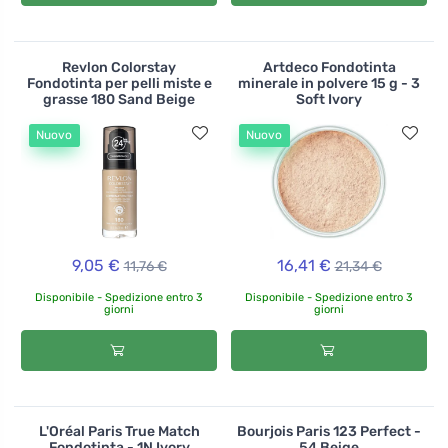
Revlon Colorstay
Artdeco Fondotinta
Fondotinta per pelli miste e
minerale in polvere 15 g - 3
grasse 180 Sand Beige
Soft Ivory
Nuovo
Nuovo
9,05 €
16,41 €
11,76 €
21,34 €
Disponibile - Spedizione entro 3
Disponibile - Spedizione entro 3
giorni
giorni
L'Oréal Paris True Match
Bourjois Paris 123 Perfect -
Fondotinta - 1N Ivory
54 Beige