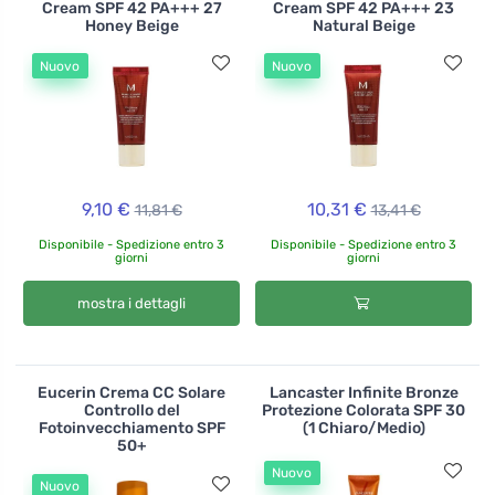
Cream SPF 42 PA+++ 27
Cream SPF 42 PA+++ 23
Honey Beige
Natural Beige
Nuovo
Nuovo
9,10 €
10,31 €
11,81 €
13,41 €
Disponibile - Spedizione entro 3
Disponibile - Spedizione entro 3
giorni
giorni
mostra i dettagli
Eucerin Crema CC Solare
Lancaster Infinite Bronze
Controllo del
Protezione Colorata SPF 30
Fotoinvecchiamento SPF
(1 Chiaro/Medio)
50+
Nuovo
Nuovo