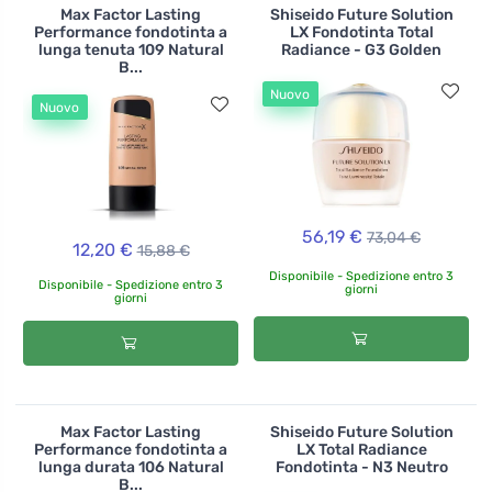
Max Factor Lasting
Shiseido Future Solution
Performance fondotinta a
LX Fondotinta Total
lunga tenuta 109 Natural
Radiance - G3 Golden
B...
Nuovo
Nuovo
56,19 €
73,04 €
12,20 €
15,88 €
Disponibile - Spedizione entro 3
Disponibile - Spedizione entro 3
giorni
giorni
Max Factor Lasting
Shiseido Future Solution
Performance fondotinta a
LX Total Radiance
lunga durata 106 Natural
Fondotinta - N3 Neutro
B...