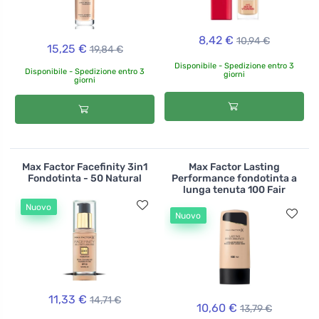
8,42 €
10,94 €
15,25 €
19,84 €
Disponibile - Spedizione entro 3
Disponibile - Spedizione entro 3
giorni
giorni
Max Factor Facefinity 3in1
Max Factor Lasting
Fondotinta - 50 Natural
Performance fondotinta a
lunga tenuta 100 Fair
Nuovo
Nuovo
11,33 €
14,71 €
10,60 €
13,79 €