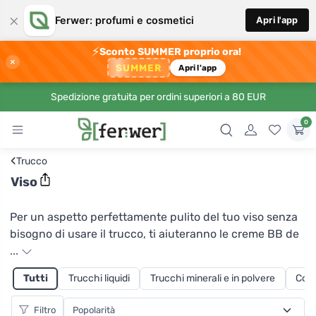
×
Ferwer: profumi e cosmetici
Apri l'app
⚡
Sconto SUMMER proprio ora!
×
SUMMER
Apri l'app
Spedizione gratuita per ordini superiori a 80 EUR
0
‹
Trucco
Viso
Per un aspetto perfettamente pulito del tuo viso senza
bisogno di usare il trucco, ti aiuteranno le creme BB de
laSaponaria in diverse tonalità che si adattano bene alla
...
tua pelle. Contengono acqua di melograno, nocciola,
Tutti
Trucchi liquidi
Trucchi minerali e in polvere
Corr
olio di jojoba e acido ialuronico. Uniformano il tono della
pelle e la opacizzano mentre la nutrono e la idratano. La
Filtro