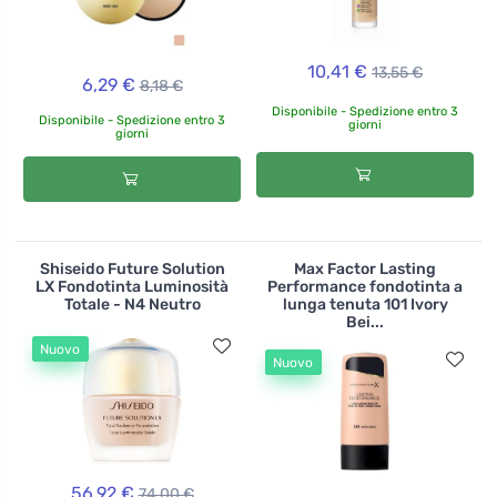
10,41 €
13,55 €
6,29 €
8,18 €
Disponibile - Spedizione entro 3
Disponibile - Spedizione entro 3
giorni
giorni
Shiseido Future Solution
Max Factor Lasting
LX Fondotinta Luminosità
Performance fondotinta a
Totale - N4 Neutro
lunga tenuta 101 Ivory
Bei...
Nuovo
Nuovo
56,92 €
74,00 €