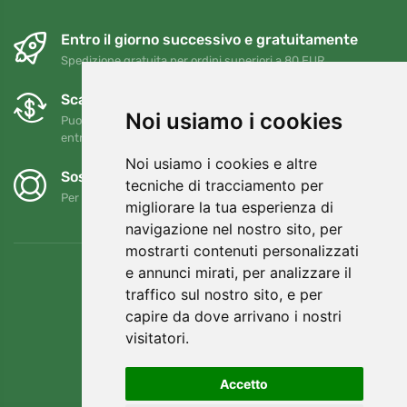
Entro il giorno successivo e gratuitamente
Spedizione gratuita per ordini superiori a 80 EUR
Scambi e resi gratuiti
Noi usiamo i cookies
Puoi restituire o cambiare il tuo ordine in qualsiasi momento
entro 90 giorni
Noi usiamo i cookies e altre
Sosteniamo Trees.org
tecniche di tracciamento per
Per ogni ordine piantiamo un albero! Leggi di più
Chi siamo
.
migliorare la tua esperienza di
navigazione nel nostro sito, per
mostrarti contenuti personalizzati
e annunci mirati, per analizzare il
traffico sul nostro sito, e per
capire da dove arrivano i nostri
visitatori.
Accetto