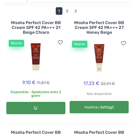
crema si stende facilmente e copre bene. Vanta la
certificazione Cosmetici Biologici, che garantisce
1
2
3
l'origine puramente naturale di tutti gli ingredienti
contenuti. Quale tonalità ti si addice di più? Il crema
Missha Perfect Cover BB
Missha Perfect Cover BB
Cream SPF 42 PA+++ 21
Cream SPF 42 PA+++ 27
chiaro Like a Dream o il beige più scuro?
Beige Chiaro
Honey Beige
Nuovo
Nuovo
9,10 €
11,81 €
17,23 €
22,41 €
Disponibile - Spedizione entro 3
Non disponibile
giorni
mostra i dettagli
Missha Perfect Cover BB
Missha Perfect Cover BB