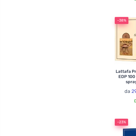
-38%
Lattafa Pr
EDP 100 
spra
da
2
-23%