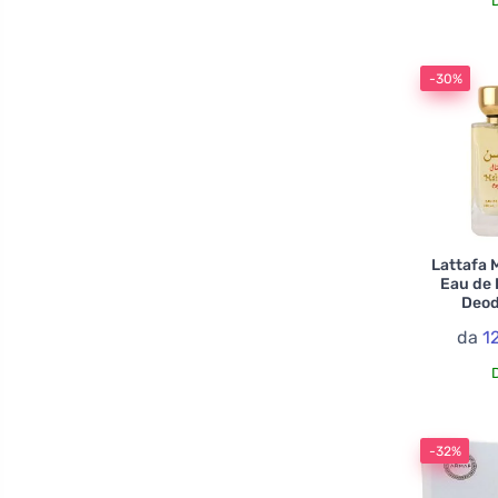
-30%
Lattafa 
Eau de 
Deod
da
1
-32%