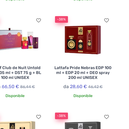
-38%
 Club de Nuit Untold
Lattafa Pride Nebras EDP 100
05 ml + DST 75 g + BL
ml + EDP 20 ml + DEO spray
100 ml UNISEX
200 ml UNISEX
a
66,50 €
da
28,60 €
86,44 €
46,42 €
Disponibile
Disponibile
-38%