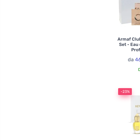
Armaf Club
Set - Eau
Prof
da
4
-23%