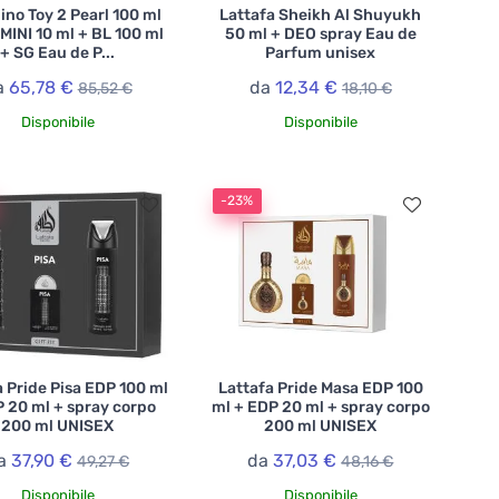
no Toy 2 Pearl 100 ml
Lattafa Sheikh Al Shuyukh
MINI 10 ml + BL 100 ml
50 ml + DEO spray Eau de
+ SG Eau de P...
Parfum unisex
a
65,78 €
da
12,34 €
85,52 €
18,10 €
Disponibile
Disponibile
-23%
a Pride Pisa EDP 100 ml
Lattafa Pride Masa EDP 100
 20 ml + spray corpo
ml + EDP 20 ml + spray corpo
200 ml UNISEX
200 ml UNISEX
a
37,90 €
da
37,03 €
49,27 €
48,16 €
Disponibile
Disponibile