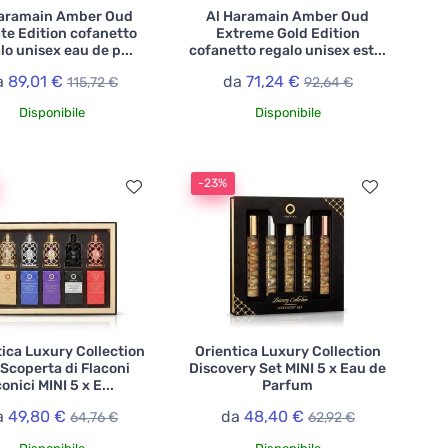
Haramain Amber Oud
Al Haramain Amber Oud
ate Edition cofanetto
Extreme Gold Edition
lo unisex eau de p...
cofanetto regalo unisex est...
a
89,01 €
da
71,24 €
115,72 €
92,64 €
Disponibile
Disponibile
-23%
ica Luxury Collection
Orientica Luxury Collection
 Scoperta di Flaconi
Discovery Set MINI 5 x Eau de
conici MINI 5 x E...
Parfum
a
49,80 €
da
48,40 €
64,76 €
62,92 €