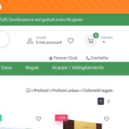
 EUR
| Sostituzioni e resi gratuiti entro 90 giorni
0
Accedi
Carrello
Il mio account
Ferwer Club
Contatta
Casa
Regali
Scarpe / Abbigliamento
>
Profumi
>
Profumi unisex
>
Cofanetti regalo
1
2
-23%