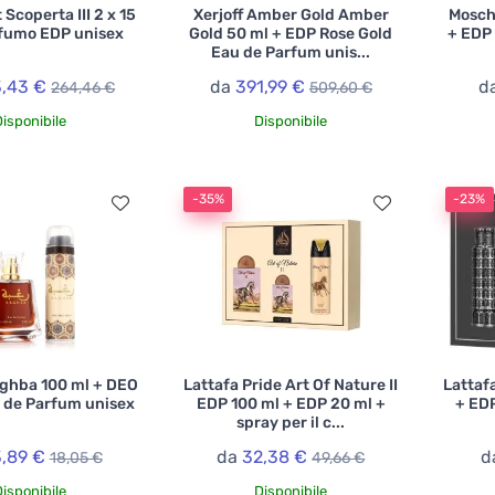
 Scoperta III 2 x 15
Xerjoff Amber Gold Amber
Moschi
ofumo EDP unisex
Gold 50 ml + EDP Rose Gold
+ EDP 
Eau de Parfum unis...
,43 €
da
391,99 €
d
264,46 €
509,60 €
Disponibile
Disponibile
-35%
-23%
aghba 100 ml + DEO
Lattafa Pride Art Of Nature II
Lattaf
 de Parfum unisex
EDP 100 ml + EDP 20 ml +
+ EDP
spray per il c...
3,89 €
da
32,38 €
d
18,05 €
49,66 €
Disponibile
Disponibile