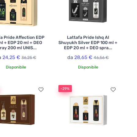
a Pride Affection EDP
Lattafa Pride Ishq Al
ml + EDP 20 ml + DEO
Shuyukh Silver EDP 100 ml +
ray 200 ml UNIS...
EDP 20 ml + DEO spra...
a
24,25 €
da
28,65 €
36,25 €
46,56 €
Disponibile
Disponibile
-29%