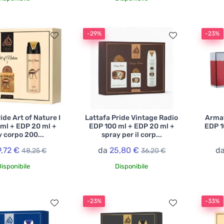
-29%
-23%
ide Art of Nature I
Lattafa Pride Vintage Radio
Armaf
ml + EDP 20 ml +
EDP 100 ml + EDP 20 ml +
EDP 1
y corpo 200...
spray per il corp...
9,72 €
da
25,80 €
d
48,25 €
36,20 €
Disponibile
Disponibile
-23%
-33%