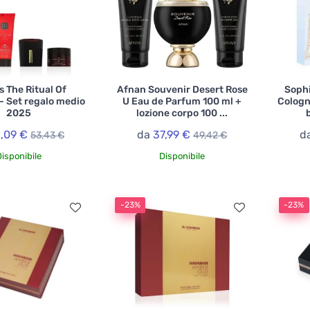
s The Ritual Of
Afnan Souvenir Desert Rose
Sophi
- Set regalo medio
U Eau de Parfum 100 ml +
Cologn
2025
lozione corpo 100 ...
1,09 €
da
37,99 €
d
53,43 €
49,42 €
Disponibile
Disponibile
-23%
-23%