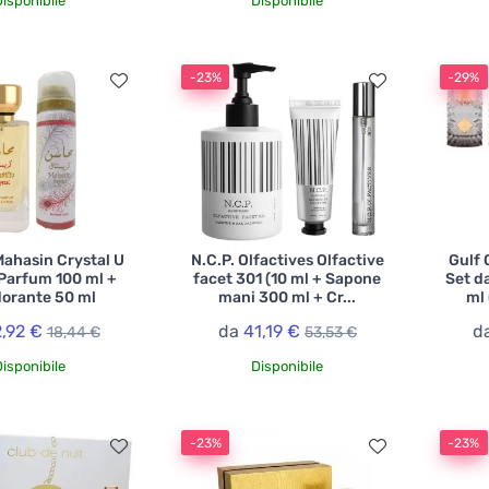
Disponibile
Disponibile
-23%
-29%
Mahasin Crystal U
N.C.P. Olfactives Olfactive
Gulf 
Parfum 100 ml +
facet 301 (10 ml + Sapone
Set d
orante 50 ml
mani 300 ml + Cr...
ml 
2,92 €
da
41,19 €
d
18,44 €
53,53 €
Disponibile
Disponibile
-23%
-23%