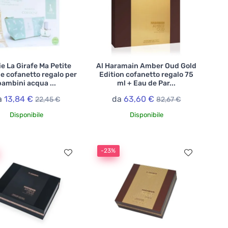
e La Girafe Ma Petite
Al Haramain Amber Oud Gold
e cofanetto regalo per
Edition cofanetto regalo 75
bambini acqua ...
ml + Eau de Par...
a
13,84 €
da
63,60 €
22,45 €
82,67 €
Disponibile
Disponibile
-23%