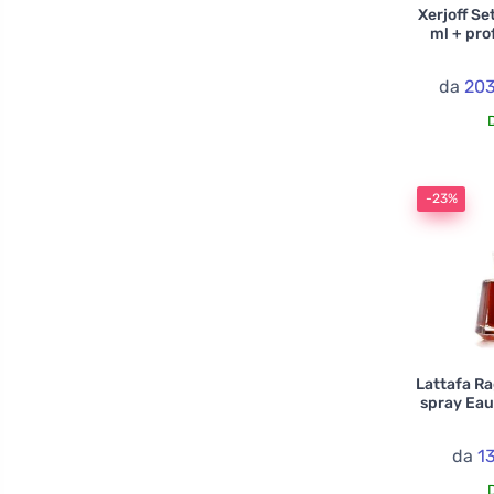
Xerjoff Set
ml + pr
da
203
-23%
Lattafa R
spray Eau
da
1