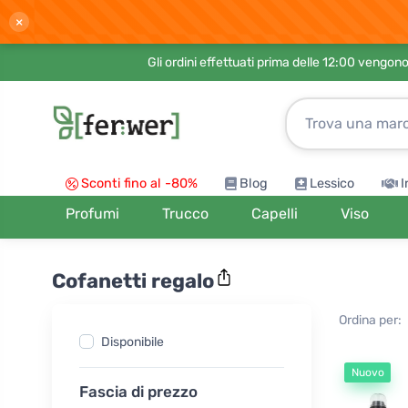
×
Gli ordini effettuati prima delle 12:00 vengo
Sconti fino al -80%
Blog
Lessico
I
Profumi
Trucco
Capelli
Viso
Cofanetti regalo
Ordina per:
Disponibile
Nuovo
Fascia di prezzo