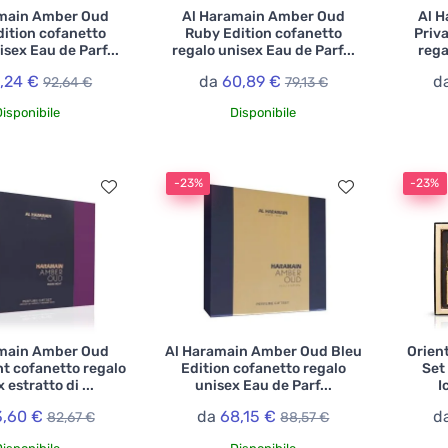
main Amber Oud
Al Haramain Amber Oud
Al 
ition cofanetto
Ruby Edition cofanetto
Priv
isex Eau de Parf...
regalo unisex Eau de Parf...
rega
1,24 €
da
60,89 €
d
92,64 €
79,13 €
Disponibile
Disponibile
-23%
-23%
main Amber Oud
Al Haramain Amber Oud Bleu
Orient
t cofanetto regalo
Edition cofanetto regalo
Set
 estratto di ...
unisex Eau de Parf...
I
,60 €
da
68,15 €
d
82,67 €
88,57 €