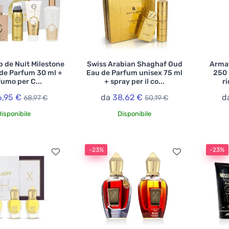
 de Nuit Milestone
Swiss Arabian Shaghaf Oud
Armaf
 de Parfum 30 ml +
Eau de Parfum unisex 75 ml
250 
umo per C...
+ spray per il co...
ri
6,95 €
da
38,62 €
d
68,97 €
50,19 €
Disponibile
Disponibile
-23%
-23%