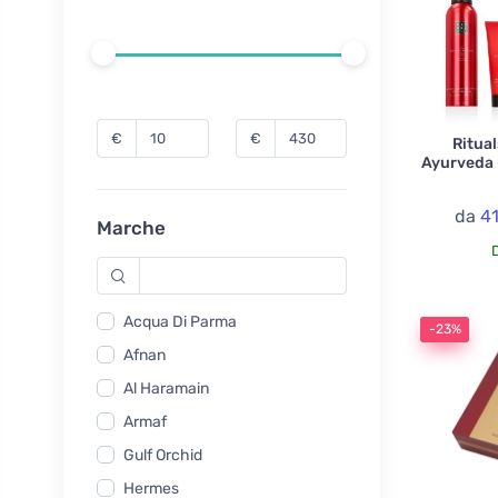
€
€
Ritual
Ayurveda 
da
4
Marche
Acqua Di Parma
-23%
Afnan
Al Haramain
Armaf
Gulf Orchid
Hermes