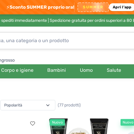
⚡
Sconto SUMMER proprio ora!
SUMMER
Apri l'app
no spediti immediatamente |
Spedizione gratuita per ordini superiori a 80
ngrosso
Corpo e igiene
Bambini
Uomo
Salute
(77 prodotti)
Nuovo
Nuovo