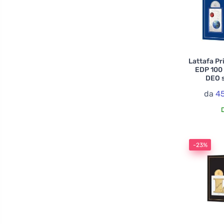
Lattafa Pr
EDP 100 
DEO s
da
45
-23%