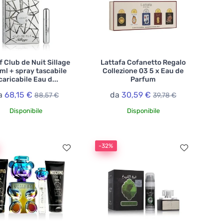
 Club de Nuit Sillage
Lattafa Cofanetto Regalo
ml + spray tascabile
Collezione 03 5 x Eau de
caricabile Eau d...
Parfum
a
68,15 €
da
30,59 €
88,57 €
39,78 €
Disponibile
Disponibile
-32%