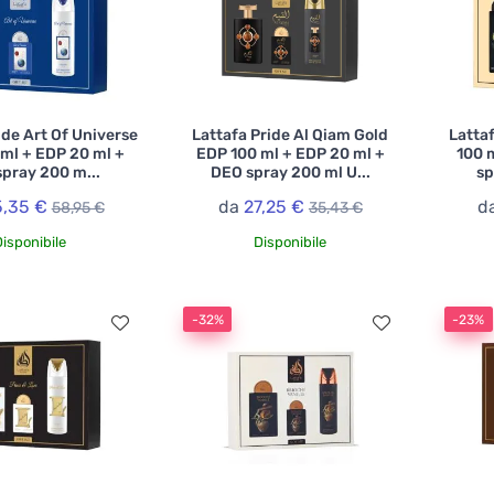
ide Art Of Universe
Lattafa Pride Al Qiam Gold
Lattaf
ml + EDP 20 ml +
EDP 100 ml + EDP 20 ml +
100 
pray 200 m...
DEO spray 200 ml U...
sp
,35 €
da
27,25 €
d
58,95 €
35,43 €
Disponibile
Disponibile
-32%
-23%