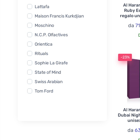
Al Hara
Lattafa
Ruby Ed
regalo un
Maison Francis Kurkdjian
da
7
Moschino
N.C.P. Olfactives
Orientica
Rituals
-23%
Sophie La Girafe
State of Mind
Swiss Arabian
Tom Ford
Xerjoff
Al Hara
Dubai Nigh
unisex
da
63