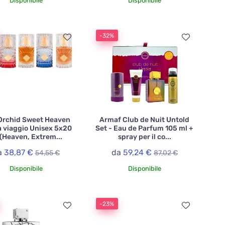
Disponibile
Disponibile
-32%
Orchid Sweet Heaven
Armaf Club de Nuit Untold
a viaggio Unisex 5x20
Set - Eau de Parfum 105 ml +
(Heaven, Extrem...
spray per il co...
a
38,87 €
da
59,24 €
54,55 €
87,02 €
Disponibile
Disponibile
-23%