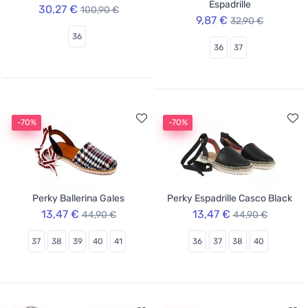
Espadrille
30,27 €
100,90 €
9,87 €
32,90 €
36
36
37
-70%
-70%
Perky Ballerina Gales
Perky Espadrille Casco Black
13,47 €
13,47 €
44,90 €
44,90 €
37
38
39
40
41
36
37
38
40