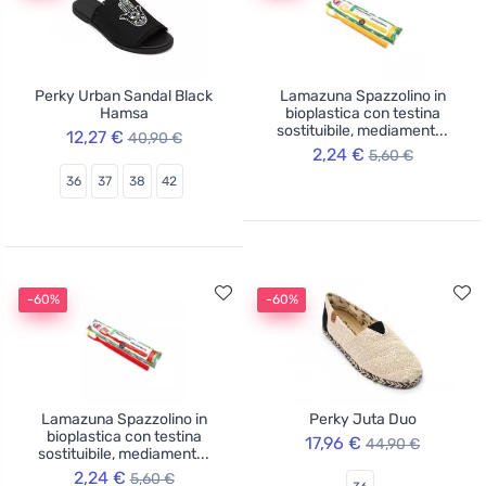
Perky Urban Sandal Black
Lamazuna Spazzolino in
Hamsa
bioplastica con testina
sostituibile, mediament...
12,27 €
40,90 €
2,24 €
5,60 €
36
37
38
42
-60%
-60%
Lamazuna Spazzolino in
Perky Juta Duo
bioplastica con testina
17,96 €
44,90 €
sostituibile, mediament...
2,24 €
5,60 €