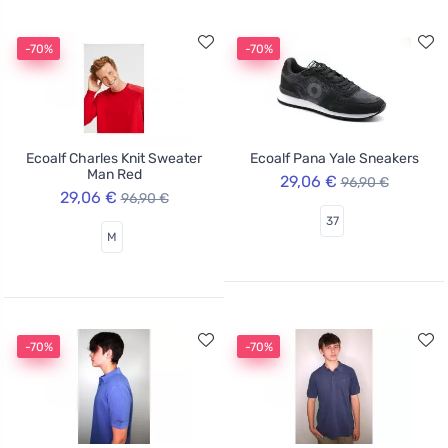
-70%
-70%
Ecoalf Charles Knit Sweater
Ecoalf Pana Yale Sneakers
Man Red
29,06 €
96,90 €
29,06 €
96,90 €
37
M
-70%
-70%