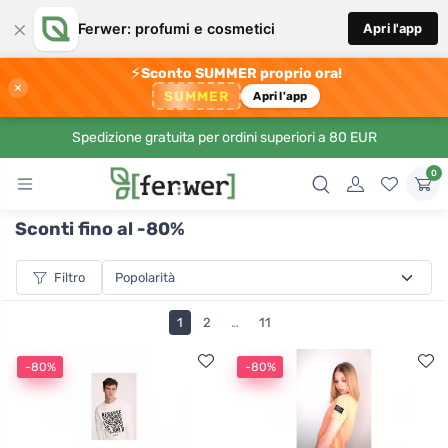
×
Ferwer: profumi e cosmetici
Apri l'app
⚡
Sconto SUMMER proprio ora!
×
SUMMER
Apri l'app
Spedizione gratuita per ordini superiori a 80 EUR
0
Sconti fino al -80%
Filtro
1
2
…
11
-80%
-80%