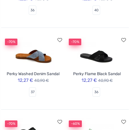
36
40
-70%
-70%
Perky Washed Denim Sandal
Perky Flame Black Sandal
12,27 €
12,27 €
40,90 €
40,90 €
37
36
-70%
-60%