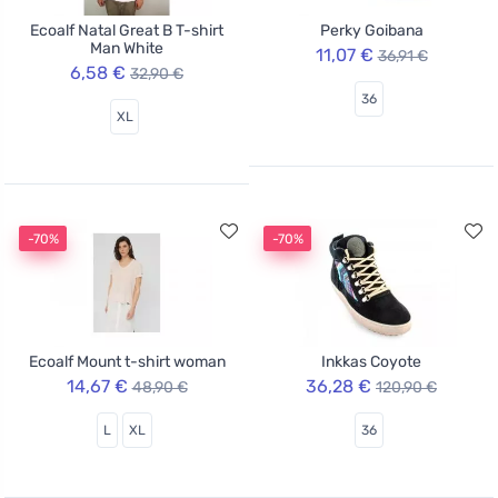
Ecoalf Natal Great B T-shirt
Perky Goibana
Man White
11,07 €
36,91 €
6,58 €
32,90 €
36
XL
-70%
-70%
Ecoalf Mount t-shirt woman
Inkkas Coyote
14,67 €
36,28 €
48,90 €
120,90 €
L
XL
36