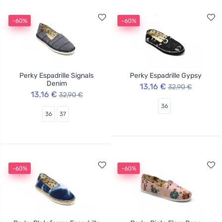
-60%
-60%
Perky Espadrille Signals
Perky Espadrille Gypsy
Denim
13,16 €
32,90 €
13,16 €
32,90 €
36
36
37
-60%
-60%