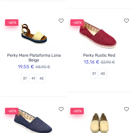
-60%
-60%
Perky Mare Plataforma Lona
Perky Rustic Red
Beige
13,16 €
32,90 €
19,55 €
48,90 €
37
40
37
41
42
-60%
-60%