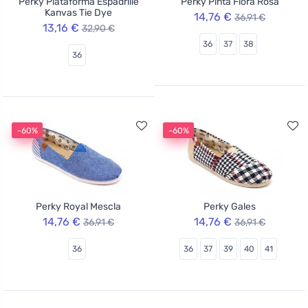
Perky Plataforma Espadrille
Perky Pinta Flora Rosa
Kanvas Tie Dye
14,76 €
36,91 €
13,16 €
32,90 €
36
37
38
36
-60%
-60%
Perky Royal Mescla
Perky Gales
14,76 €
14,76 €
36,91 €
36,91 €
36
36
37
39
40
41