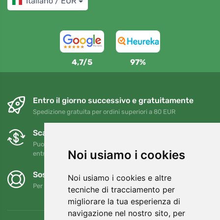
Italiano / EUR
4,7/5
97%
Entro il giorno successivo e gratuitamente
Spedizione gratuita per ordini superiori a 80 EUR
Scambi e resi gratuiti
Puoi restituire o cambiare il tuo ordine in qualsiasi momento
Noi usiamo i cookies
entro 90 giorni
Sosteniamo Trees.org
Noi usiamo i cookies e altre
Per ogni ordine piantiamo un albero! Leggi di più
Chi siamo
.
tecniche di tracciamento per
migliorare la tua esperienza di
navigazione nel nostro sito, per