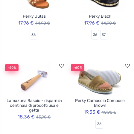
Perky Jutas
Perky Black
17,96 €
17,96 €
44,90 €
44,90 €
36
36
37
-60%
-60%
Lamazuna Rasoio - risparmia
Perky Camoscio Compose
centinaia di prodotti usa e
Brown
getta
19,55 €
48,90 €
18,36 €
45,90 €
36