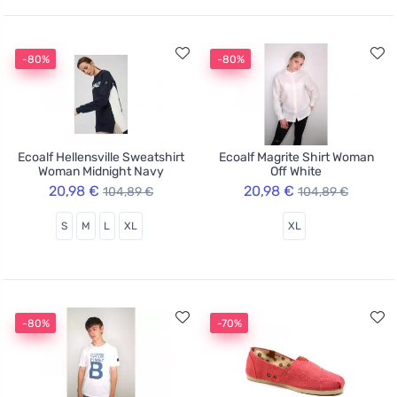
-80%
-80%
Ecoalf Hellensville Sweatshirt
Ecoalf Magrite Shirt Woman
Woman Midnight Navy
Off White
20,98 €
20,98 €
104,89 €
104,89 €
S
M
L
XL
XL
-80%
-70%