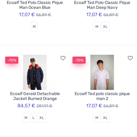
Ecoalf Ted Polo Classic Pique
Ecoalf Ted Polo Classic Pique
Man Ocean Blue
Man Deep Navy
17,07 €
17,07 €
56,89 €
56,89 €
M
M
XL
-70%
-70%
Ecoalf Gerald Detachable
Ecoalf Ted polo classic pique
Jacket Burned Orange
man 2
84,57 €
17,07 €
281,91 €
56,89 €
M
L
XL
M
XL