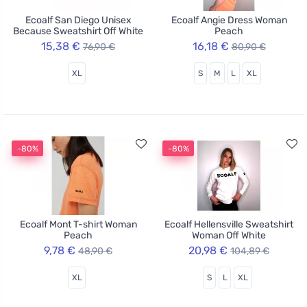
Ecoalf San Diego Unisex
Ecoalf Angie Dress Woman
Because Sweatshirt Off White
Peach
15,38 €
16,18 €
76,90 €
80,90 €
XL
S
M
L
XL
-80%
-80%
Ecoalf Mont T-shirt Woman
Ecoalf Hellensville Sweatshirt
Peach
Woman Off White
9,78 €
20,98 €
48,90 €
104,89 €
XL
S
L
XL