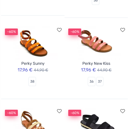
36
-60%
-60%
Perky Sunny
Perky New Kiss
17,96 €
17,96 €
44,90 €
44,90 €
38
36
37
-60%
-60%