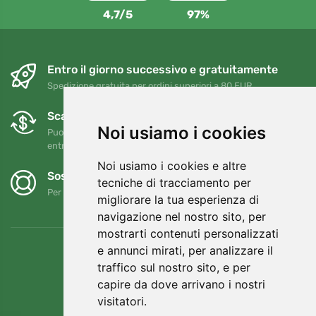
4,7/5
97%
Entro il giorno successivo e gratuitamente
Spedizione gratuita per ordini superiori a 80 EUR
Scambi e resi gratuiti
Noi usiamo i cookies
Puoi restituire o cambiare il tuo ordine in qualsiasi momento
entro 90 giorni
Noi usiamo i cookies e altre
Sosteniamo Trees.org
tecniche di tracciamento per
Per ogni ordine piantiamo un albero! Leggi di più
Chi siamo
.
migliorare la tua esperienza di
navigazione nel nostro sito, per
mostrarti contenuti personalizzati
e annunci mirati, per analizzare il
traffico sul nostro sito, e per
capire da dove arrivano i nostri
visitatori.