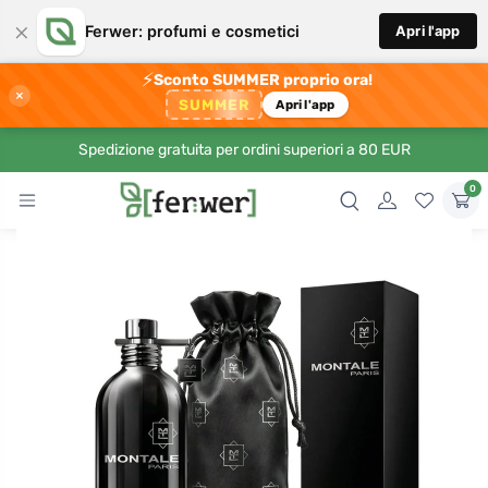
×
Ferwer: profumi e cosmetici
Apri l'app
⚡
Sconto SUMMER proprio ora!
×
SUMMER
Apri l'app
Spedizione gratuita per ordini superiori a 80 EUR
0