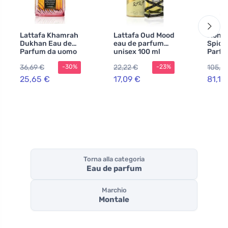
Lattafa Khamrah
Lattafa Oud Mood
Monta
Dukhan Eau de
eau de parfum
Spice
Parfum da uomo
unisex 100 ml
Parfu
36,69 €
22,22 €
105,4
-30%
-23%
25,65 €
17,09 €
81,12
Torna alla categoria
Eau de parfum
Marchio
Montale