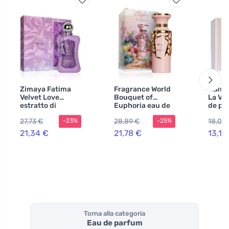
Zimaya Fatima
Fragrance World
Maiso
Velvet Love
Bouquet of
La Viv
estratto di
Euphoria eau de
de pa
profumo per
parfum per
donne
27,73 €
28,89 €
18,05
-23%
-25%
donne 100 ml
donna 100 ml
21,34 €
21,78 €
13,12
Torna alla categoria
Eau de parfum