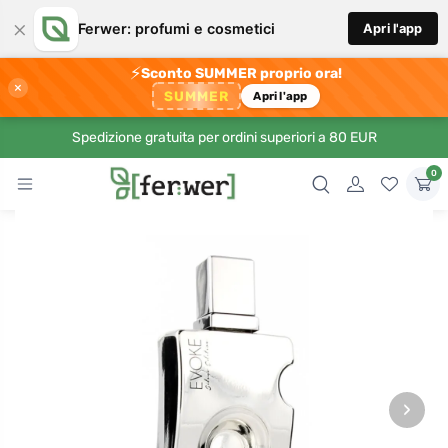
×
Ferwer: profumi e cosmetici
Apri l'app
⚡
Sconto SUMMER proprio ora!
×
SUMMER
Apri l'app
Spedizione gratuita per ordini superiori a 80 EUR
0
›