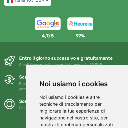
Italiano / EUR
4,7/5
97%
Entro il giorno successivo e gratuitamente
Spedizione gratuita per ordini superiori a 80 EUR
Scambi e resi gratuiti
Noi usiamo i cookies
Puoi restituire o cambiare il tuo ordine in qualsiasi momento
entro 90 giorni
Noi usiamo i cookies e altre
Sosteniamo Trees.org
tecniche di tracciamento per
Per ogni ordine piantiamo un albero! Leggi di più
Chi siamo
.
migliorare la tua esperienza di
navigazione nel nostro sito, per
mostrarti contenuti personalizzati