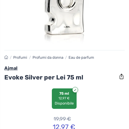
/
Profumi
/
Profumi da donna
/
Eau de parfum
Ajmal
Evoke Silver per Lei 75 ml
75 ml
12,97 €
Disponibile
19,99
€
12,97
€