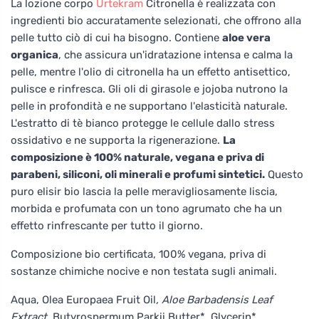
La lozione corpo
Urtekram
Citronella è realizzata con
ingredienti bio accuratamente selezionati, che offrono alla
pelle tutto ciò di cui ha bisogno. Contiene
aloe vera
organica
, che assicura un'idratazione intensa e calma la
pelle, mentre l'olio di citronella ha un effetto antisettico,
pulisce e rinfresca. Gli oli di girasole e jojoba nutrono la
pelle in profondità e ne supportano l'elasticità naturale.
L'estratto di tè bianco protegge le cellule dallo stress
ossidativo e ne supporta la rigenerazione.
La
composizione è 100% naturale, vegana e priva di
parabeni, siliconi, oli minerali e profumi sintetici.
Questo
puro elisir bio lascia la pelle meravigliosamente liscia,
morbida e profumata con un tono agrumato che ha un
effetto rinfrescante per tutto il giorno.
Composizione bio certificata, 100% vegana, priva di
sostanze chimiche nocive e non testata sugli animali.
Aqua, Olea Europaea Fruit Oil
, Aloe Barbadensis Leaf
Extract
, Butyrospermum Parkii Butter*, Glycerin*
,