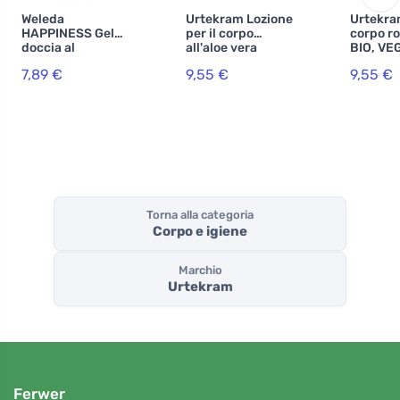
Weleda
Urtekram Lozione
Urtekra
HAPPINESS Gel
per il corpo
corpo r
doccia al
all'aloe vera
BIO, VE
pompelmo 200
245ml BIO, VEG
7,89 €
9,55 €
9,55 €
ml
Torna alla categoria
Corpo e igiene
Marchio
Urtekram
Ferwer