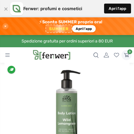
×
Ferwer: profumi e cosmetici
Apri l'app
⚡
Sconto SUMMER proprio ora!
×
SUMMER
Apri l'app
Spedizione gratuita per ordini superiori a 80 EUR
0