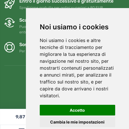
Entro il giorno successivo e gratuitamente
Spedizione gratuita per ordini superiori a 80 EUR
Scambi e resi gratuiti
Noi usiamo i cookies
Puoi restituire o cambiare il tuo ordine in qualsiasi momento
entro 90 giorni
Noi usiamo i cookies e altre
Sosteniamo Trees.org
tecniche di tracciamento per
Per ogni ordine piantiamo un albero! Leggi di più
Chi siamo
.
migliorare la tua esperienza di
navigazione nel nostro sito, per
mostrarti contenuti personalizzati
e annunci mirati, per analizzare il
traffico sul nostro sito, e per
capire da dove arrivano i nostri
visitatori.
Accetto
9,87
€
Aggiungi al carrello
Cambia le mie impostazioni