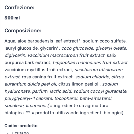
Confezione:
500 ml
Composizione:
Aqua, aloe barbadensis leaf extract*, sodium coco sulfate,
lauryl glucoside, glycerin*
, coco glucoside, glyceryl oleate,
diglycerin, vaccinium macrocarpon fruit extract
, salix
purpurea bark extract
, hippophae rhamnoides fruit extract
,
vaccinium myrtillus fruit extract
, saccharum officinarum
extract
, rosa canina fruit extract
, sodium chloride, citrus
aurantium dulcis peel oil
, citrus limon peel oil
, sodium
hyaluronate, parfum, lactic acid, sodium cocoyl glutamate,
polyglyceryl-4 caprate, tocopherol, beta-sitosterol,
squalene, limonene. (
= ingrediente da agricoltura
biologica. ** = prodotto utilizzando ingredienti biologici).
Codice prodotto
UTK1509