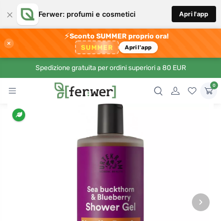
×
Ferwer: profumi e cosmetici
Apri l'app
⚡
Sconto SUMMER proprio ora!
×
SUMMER
Apri l'app
Spedizione gratuita per ordini superiori a 80 EUR
0
›