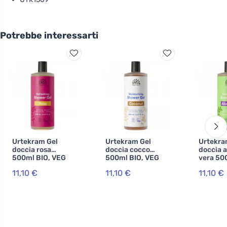
Potrebbe interessarti
Urtekram Gel
Urtekram Gel
Urtekra
doccia rosa
doccia cocco
doccia a
500ml BIO, VEG
500ml BIO, VEG
vera 50
VEG
11,10 €
11,10 €
11,10 €