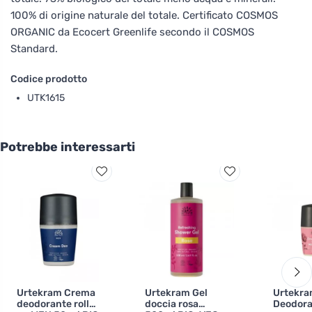
100% di origine naturale del totale. Certificato COSMOS
ORGANIC da Ecocert Greenlife secondo il COSMOS
Standard.
Codice prodotto
UTK1615
Potrebbe interessarti
Urtekram Crema
Urtekram Gel
Urtekr
deodorante roll-
doccia rosa
Deodoran