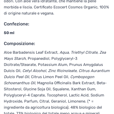
odori. Con aloe vera idratante, che mantiene la pelle
morbida e liscia. Certificato Ecocert Cosmos Organic, 100%
di origine naturale e vegana.
Confezione:
50 ml
Composizione:
Aloe Barbadensis Leaf Extract
, Aqua, Triethyl Citrate, Zea
Mays Starch
, Propanediol, Polyglyceryl-3
Dicitrate/Stearate, Potassium Alum, Prunus Amygdalus
Dulcis Oil
, Cetyl Alcohol, Zinc Ricinoleate, Citrus Aurantium
Dulcis Peel Oil
, Citrus Limon Peel Oil
, Cymbopogon
Schoenanthus Oil
, Magnolia Officinalis Bark Extract, Beta-
Sitosterol, Glycine Soja Oil, Squalene, Xanthan Gum,
Polyglyceryl-4 Caprate, Tocopherol, Lactic Acid, Sodium
Hydroxide, Parfum, Citral, Geraniol, Limonene. (* =
ingrediente da agricoltura biologica). 48% biologico del
totale. 73% biologico del totale meno acqua e minerali.