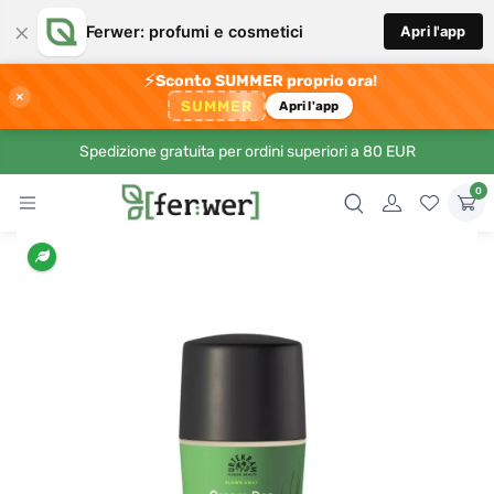
×
Ferwer: profumi e cosmetici
Apri l'app
⚡
Sconto SUMMER proprio ora!
×
SUMMER
Apri l'app
Spedizione gratuita per ordini superiori a 80 EUR
0