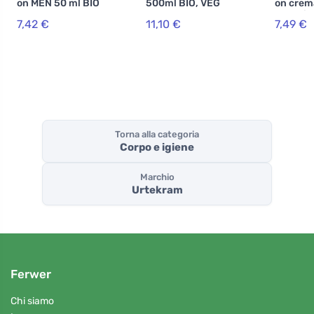
on MEN 50 ml BIO
500ml BIO, VEG
on crem
selvatic
7,42 €
11,10 €
7,49 €
BIO
Torna alla categoria
Corpo e igiene
Marchio
Urtekram
Ferwer
Chi siamo