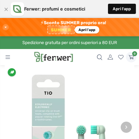
×
Ferwer: profumi e cosmetici
Apri l'app
⚡
Sconto SUMMER proprio ora!
×
SUMMER
Apri l'app
Spedizione gratuita per ordini superiori a 80 EUR
0
›