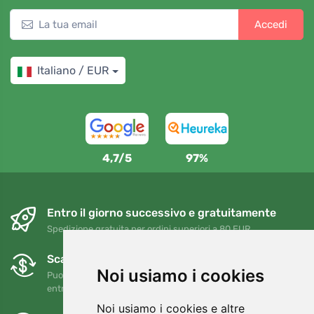
Accedi
Italiano / EUR
4,7/5
97%
Entro il giorno successivo e gratuitamente
Spedizione gratuita per ordini superiori a 80 EUR
Scambi e resi gratuiti
Noi usiamo i cookies
Puoi restituire o cambiare il tuo ordine in qualsiasi momento
entro 90 giorni
Noi usiamo i cookies e altre