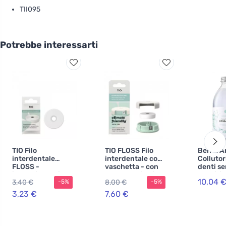
TII095
Potrebbe interessarti
TIO Filo
TIO FLOSS Filo
Ben & A
interdentale
interdentale con
Collutor
FLOSS -
vaschetta - con
denti se
imbottitura di
menta e olio di
Sensitiv
10,04 
3,40 €
8,00 €
-5%
-5%
ricambio - con
cocco biologico
ml)
menta e olio di
3,23 €
7,60 €
cocco biologico