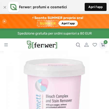
×
Ferwer: profumi e cosmetici
Apri l'app
⚡
Sconto SUMMER proprio ora!
×
SUMMER
Apri l'app
Spedizione gratuita per ordini superiori a 80 EUR
0