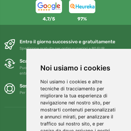
4,7/5
97%
Entro il giorno successivo e gratuitamente
Spedizione gratuita per ordini superiori a 80 EUR
Scambi e resi gratuiti
Noi usiamo i cookies
Puoi restituire o cambiare il tuo ordine in qualsiasi momento
entro 90 giorni
Noi usiamo i cookies e altre
Sosteniamo Trees.org
tecniche di tracciamento per
Per ogni ordine piantiamo un albero! Leggi di più
Chi siamo
.
migliorare la tua esperienza di
navigazione nel nostro sito, per
mostrarti contenuti personalizzati
e annunci mirati, per analizzare il
traffico sul nostro sito, e per
capire da dove arrivano i nostri