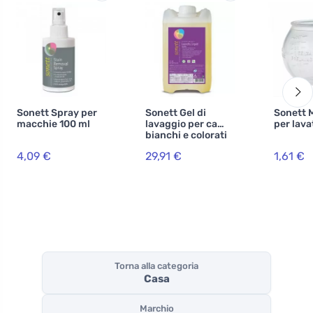
Sonett Spray per
Sonett Gel di
Sonett 
macchie 100 ml
lavaggio per capi
per lava
bianchi e colorati
5 l
4,09 €
29,91 €
1,61 €
Torna alla categoria
Casa
Marchio