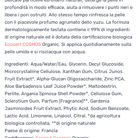
profondità in modo efficace, aiuta a rimuovere i punti neri e
libera i pori ostruiti. Allo stesso tempo rinfresca la pelle
con il piacevole profumo agrumato dello yuzu. La formula
dermatologicamente testata contiene il 99% di ingredienti
di origine naturale ed è dotata della certificazione biologica
Ecocert
COSMOS
Organic. Si applica quotidianamente sulla
pelle umida e si risciacqua con acqua.
Ingredienti: Aqua/Water/Eau, Glycerin, Decyl Glucoside,
Microcrystalline Cellulose, Xanthan Gum, Citrus Junos
Fruit Extract*, Alpha-Glucan Oligosaccharide, Zinc PCA,
Aloe Barbadensis Leaf Juice Powder*, Maltodextrin,
Perlite, Argania Spinosa Shell Powder*, Cellulose Gum,
Sclerotium Gum, Parfum (Fragrance)**, Gardenia
Jasminoides Fruit Extract, Phytic Acid, Sodium Benzoate,
Lactic Acid, Limonene, Linalool, Citral. *da agricoltura
biologica controllata, **di origine naturale
Paese di origine: Francia
Certificazioni:
Ecocert
Cosmos
Organic