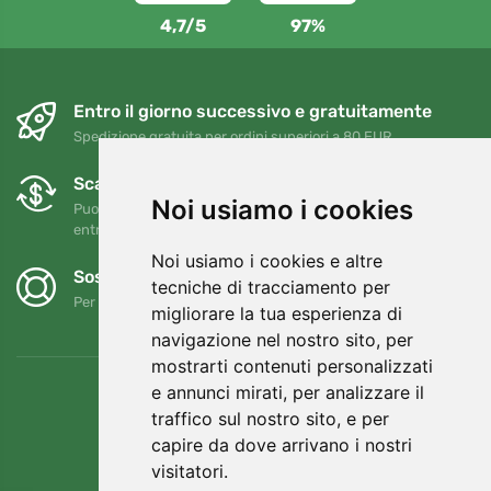
4,7/5
97%
Entro il giorno successivo e gratuitamente
Spedizione gratuita per ordini superiori a 80 EUR
Scambi e resi gratuiti
Noi usiamo i cookies
Puoi restituire o cambiare il tuo ordine in qualsiasi momento
entro 90 giorni
Noi usiamo i cookies e altre
Sosteniamo Trees.org
tecniche di tracciamento per
Per ogni ordine piantiamo un albero! Leggi di più
Chi siamo
.
migliorare la tua esperienza di
navigazione nel nostro sito, per
mostrarti contenuti personalizzati
e annunci mirati, per analizzare il
traffico sul nostro sito, e per
capire da dove arrivano i nostri
visitatori.