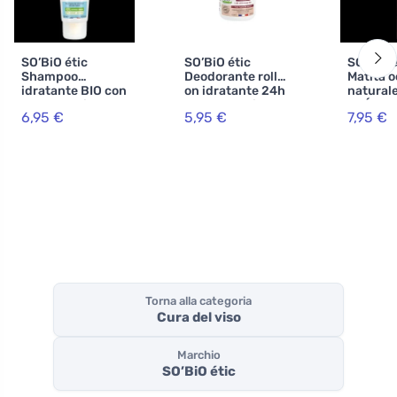
SO’BiO étic
SO’BiO étic
SO’BiO é
Shampoo
Deodorante roll-
Matita o
idratante BIO con
on idratante 24h
natural
cocco e acido
al latte d'asina -
PRÉCISI
6,95 €
5,95 €
7,95 €
ialuronico (250
ricaricabile BIO
g) 02 m
ml) - per tutti i
(50 ml) - anche
BIO - esa
tipi di capelli
per pelli sensibili
occhi
Torna alla categoria
Cura del viso
Marchio
SO’BiO étic