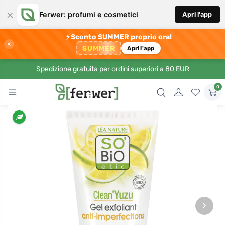
×
Ferwer: profumi e cosmetici
Apri l'app
⚡
Sconto SUMMER proprio ora!
×
SUMMER
Apri l'app
Spedizione gratuita per ordini superiori a 80 EUR
0
›