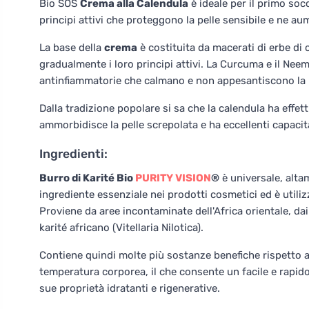
Bio SOS
Crema alla Calendula
è ideale per il primo soc
principi attivi che proteggono la pelle sensibile e ne aum
La base della
crema
è costituita da macerati di erbe di c
gradualmente i loro principi attivi. La Curcuma e il Ne
antinfiammatorie che calmano e non appesantiscono la p
Dalla tradizione popolare si sa che la calendula ha effett
ammorbidisce la pelle screpolata e ha eccellenti capacità
Ingredienti:
Burro di Karité Bio
PURITY VISION
®
è universale, altam
ingrediente essenziale nei prodotti cosmetici ed è utilizz
Proviene da aree incontaminate dell'Africa orientale, da
karité africano (Vitellaria Nilotica).
Contiene quindi molte più sostanze benefiche rispetto ai
temperatura corporea, il che consente un facile e rapid
sue proprietà idratanti e rigenerative.