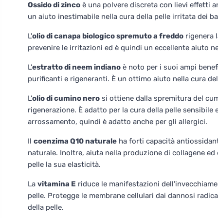
Ossido di zinco
è una polvere discreta con lievi effetti a
un aiuto inestimabile nella cura della pelle irritata dei b
L'
olio di canapa biologico spremuto a freddo
rigenera l
prevenire le irritazioni ed è quindi un eccellente aiuto 
L’
estratto di neem indiano
è noto per i suoi ampi benefi
purificanti e rigeneranti. È un ottimo aiuto nella cura dell'
L’
olio di cumino nero
si ottiene dalla spremitura del cum
rigenerazione. È adatto per la cura della pelle sensibile 
arrossamento, quindi è adatto anche per gli allergici.
Il
coenzima Q10 naturale
ha forti capacità antiossidant
naturale. Inoltre, aiuta nella produzione di collagene ed 
pelle la sua elasticità.
La
vitamina E
riduce le manifestazioni dell'invecchiamen
pelle. Protegge le membrane cellulari dai dannosi radical
della pelle.