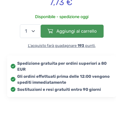
7,73 €
Disponibile - spedizione oggi
Aggiungi al carrello
L'acquisto farà guadagnare
193
punti.
Spedizione gratuita per ordini superiori a 80
EUR
Gli ordini effettuati prima delle 12:00 vengono
spediti immediatamente
Sostituzioni e resi gratuiti entro 90 giorni