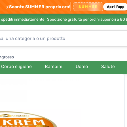
⚡
Sconto SUMMER proprio ora!
SUMMER
Apri l'app
no spediti immediatamente |
Spedizione gratuita per ordini superiori a 80
ngrosso
Corpo e igiene
Bambini
Uomo
Salute