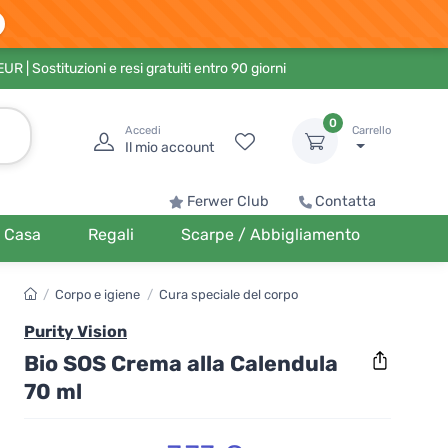
 EUR
| Sostituzioni e resi gratuiti entro 90 giorni
0
Accedi
Carrello
Il mio account
Ferwer Club
Contatta
Casa
Regali
Scarpe / Abbigliamento
/
Corpo e igiene
/
Cura speciale del corpo
Purity Vision
Bio SOS Crema alla Calendula
70 ml