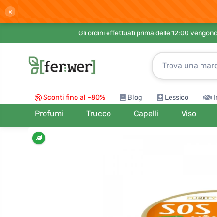
×
Gli ordini effettuati prima delle 12:00 vengo
Sconti fino al -80%
Blog
Lessico
I
Profumi
Trucco
Capelli
Viso