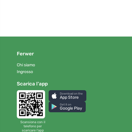
Ferwer
Chi siamo
Ingrosso
Scarica l'app
Download on the
App Store
Get it on
Google Play
Scansiona con il
telefono per
scaricare l'app