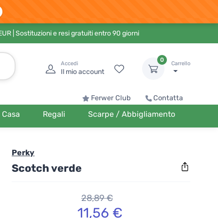
 EUR
| Sostituzioni e resi gratuiti entro 90 giorni
0
Accedi
Carrello
Il mio account
Ferwer Club
Contatta
Casa
Regali
Scarpe / Abbigliamento
Perky
Scotch verde
28,89 €
11,56 €