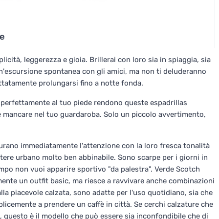
de
cità, leggerezza e gioia. Brillerai con loro sia in spiaggia, sia
 un'escursione spontanea con gli amici, ma non ti deluderanno
atamente prolungarsi fino a notte fonda.
i perfettamente al tuo piede rendono queste espadrillas
mancare nel tuo guardaroba. Solo un piccolo avvertimento,
rano immediatamente l'attenzione con la loro fresca tonalità
ere urbano molto ben abbinabile. Sono scarpe per i giorni in
po non vuoi apparire sportivo "da palestra". Verde Scotch
ente un outfit basic, ma riesce a ravvivare anche combinazioni
 alla piacevole calzata, sono adatte per l'uso quotidiano, sia che
plicemente a prendere un caffè in città. Se cerchi calzature che
, questo è il modello che può essere sia inconfondibile che di