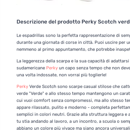
Descrizione del prodotto
Perky Scotch ver
Le espadrillas sono la perfetta rappresentazione di sempli
durante una giornata di corse in città. Puoi uscire per
nemmeno al primo appuntamento, che potrebbe inaspett
La leggerezza della scarpa e la sua capacità di adattars
sudamericane
Perky
un capo senza tempo che non deve 
una volta indossate, non vorrai più toglierle!
Perky
Verde Scotch sono scarpe casual stilose che cattu
verde "Verde" e allo stesso tempo mantengono un caratt
cui vuoi comfort senza compromessi, ma allo stesso tem
appare rilassato, pulito e moderno - completa perfettam
semplici in colori neutri. Grazie alla struttura leggera e
tu stia andando al lavoro, a un incontro, a scuola o sem
abbiano un colore più vivace ma siano ancora universali