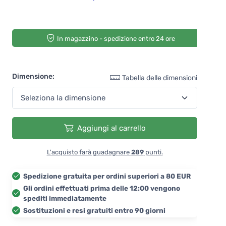
In magazzino - spedizione entro 24 ore
Dimensione:
Tabella delle dimensioni
Aggiungi al carrello
L'acquisto farà guadagnare
289
punti.
Spedizione gratuita per ordini superiori a 80 EUR
Gli ordini effettuati prima delle 12:00 vengono
spediti immediatamente
Sostituzioni e resi gratuiti entro 90 giorni