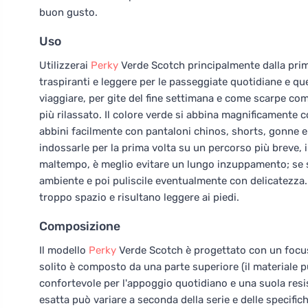
buon gusto.
Uso
Utilizzerai
Perky
Verde Scotch principalmente dalla prim
traspiranti e leggere per le passeggiate quotidiane e qu
viaggiare, per gite del fine settimana e come scarpe com
più rilassato. Il colore verde si abbina magnificamente con 
abbini facilmente con pantaloni chinos, shorts, gonne e a
indossarle per la prima volta su un percorso più breve, i
maltempo, è meglio evitare un lungo inzuppamento; se 
ambiente e poi puliscile eventualmente con delicatezza
troppo spazio e risultano leggere ai piedi.
Composizione
Il modello
Perky
Verde Scotch è progettato con un focus 
solito è composto da una parte superiore (il materiale pu
confortevole per l'appoggio quotidiano e una suola resi
esatta può variare a seconda della serie e delle specifi