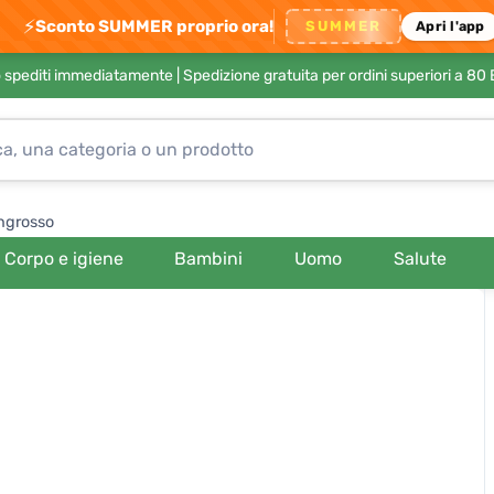
⚡
Sconto SUMMER proprio ora!
SUMMER
Apri l'app
no spediti immediatamente |
Spedizione gratuita per ordini superiori a 80
ngrosso
Corpo e igiene
Bambini
Uomo
Salute