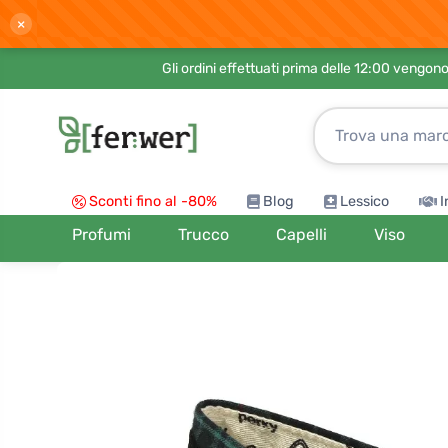
×
Gli ordini effettuati prima delle 12:00 vengo
Sconti fino al -80%
Blog
Lessico
I
Profumi
Trucco
Capelli
Viso