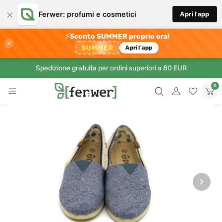
×
Ferwer: profumi e cosmetici
Apri l'app
⚡
Sconto SUMMER proprio ora!
×
SUMMER
Apri l'app
Spedizione gratuita per ordini superiori a 80 EUR
0
›