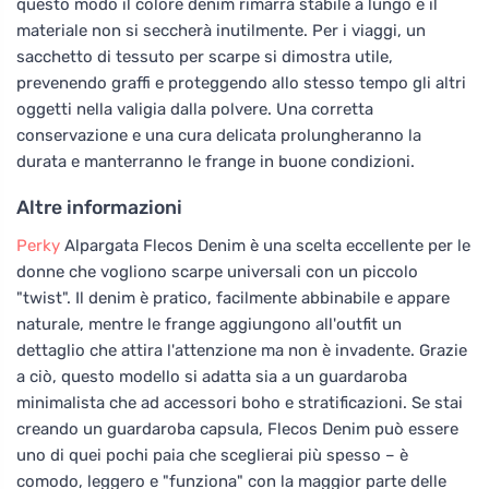
questo modo il colore denim rimarrà stabile a lungo e il
materiale non si seccherà inutilmente. Per i viaggi, un
sacchetto di tessuto per scarpe si dimostra utile,
prevenendo graffi e proteggendo allo stesso tempo gli altri
oggetti nella valigia dalla polvere. Una corretta
conservazione e una cura delicata prolungheranno la
durata e manterranno le frange in buone condizioni.
Altre informazioni
Perky
Alpargata Flecos Denim è una scelta eccellente per le
donne che vogliono scarpe universali con un piccolo
"twist". Il denim è pratico, facilmente abbinabile e appare
naturale, mentre le frange aggiungono all'outfit un
dettaglio che attira l'attenzione ma non è invadente. Grazie
a ciò, questo modello si adatta sia a un guardaroba
minimalista che ad accessori boho e stratificazioni. Se stai
creando un guardaroba capsula, Flecos Denim può essere
uno di quei pochi paia che sceglierai più spesso – è
comodo, leggero e "funziona" con la maggior parte delle