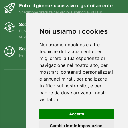
Entro il giorno successivo e gratuitamente
Spedizione gratuita per ordini superiori a 80 EUR
Scambi e resi gratuiti
Noi usiamo i cookies
Puoi restituire o cambiare il tuo ordine in qualsiasi momento
entro 90 giorni
Noi usiamo i cookies e altre
Sosteniamo Trees.org
tecniche di tracciamento per
Per ogni ordine piantiamo un albero! Leggi di più
Chi siamo
.
migliorare la tua esperienza di
navigazione nel nostro sito, per
mostrarti contenuti personalizzati
e annunci mirati, per analizzare il
traffico sul nostro sito, e per
capire da dove arrivano i nostri
visitatori.
Accetto
Cambia le mie impostazioni