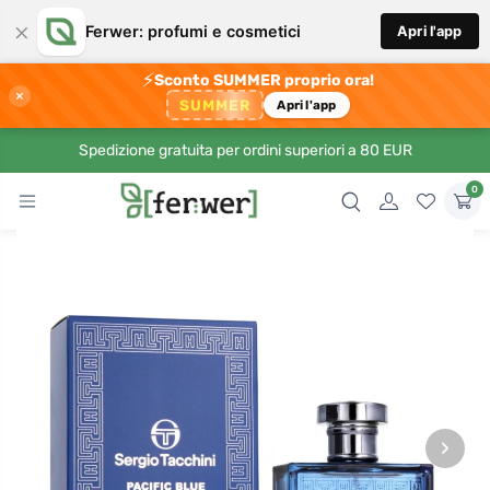
×
Ferwer: profumi e cosmetici
Apri l'app
⚡
Sconto SUMMER proprio ora!
×
SUMMER
Apri l'app
Spedizione gratuita per ordini superiori a 80 EUR
0
›