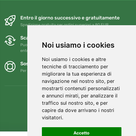
Entro il giorno successivo e gratuitamente
Spedizione gratuita per ordini superiori a 80 EUR
Scambi e resi gratuiti
Noi usiamo i cookies
Puoi restituire o cambiare il tuo ordine in qualsiasi momento
entro 90 giorni
Noi usiamo i cookies e altre
Sosteniamo Trees.org
tecniche di tracciamento per
Per ogni ordine piantiamo un albero! Leggi di più
Chi siamo
.
migliorare la tua esperienza di
navigazione nel nostro sito, per
mostrarti contenuti personalizzati
e annunci mirati, per analizzare il
traffico sul nostro sito, e per
capire da dove arrivano i nostri
visitatori.
Accetto