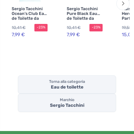
Sergio Tacchini
Sergio Tacchini
Maiso
Ocean's Club Eau
Pure Black Eau
Hercu
de Toilette da
de Toilette da
Parfu
uomo
uomo
10,41 €
10,41 €
19,55 
-23%
-23%
7,99 €
7,99 €
15,05
Torna alla categoria
Eau de toilette
Marchio
Sergio Tacchini