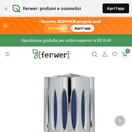
×
Ferwer: profumi e cosmetici
Apri l'app
⚡
Sconto SUMMER proprio ora!
×
SUMMER
Apri l'app
Spedizione gratuita per ordini superiori a 80 EUR
0
›