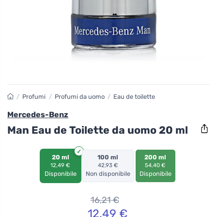
/
Profumi
/
Profumi da uomo
/
Eau de toilette
Mercedes-Benz
Man Eau de Toilette da uomo 20 ml
20 ml
100 ml
200 ml
12,49 €
42,93 €
54,40 €
Disponibile
Non disponibile
Disponibile
16,21
€
12,49
€