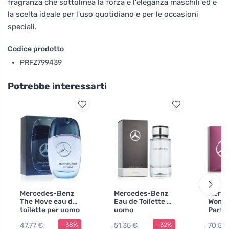
fragranza che sottolinea la forza e l'eleganza maschili ed è
la scelta ideale per l'uso quotidiano e per le occasioni
speciali.
Codice prodotto
PRFZ799439
Potrebbe interessarti
Mercedes-Benz
Mercedes-Benz
Merce
The Move eau de
Eau de Toilette da
Woman
toilette per uomo
uomo
Parfu
100 ml
47,77 €
51,35 €
70,86
-38%
-32%