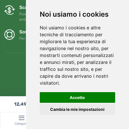
Scambi e resi gratuiti
Noi usiamo i cookies
Puoi restituire o cambiare il tuo ordine in qualsiasi momento
entro 90 giorni
Noi usiamo i cookies e altre
Sosteniamo Trees.org
tecniche di tracciamento per
Per ogni ordine piantiamo un albero! Leggi di più
Chi siamo
.
migliorare la tua esperienza di
navigazione nel nostro sito, per
mostrarti contenuti personalizzati
e annunci mirati, per analizzare il
traffico sul nostro sito, e per
capire da dove arrivano i nostri
visitatori.
Accetto
12,49
€
Aggiungi al carrello
Cambia le mie impostazioni
© Topshelf s.r.o. Tutti i diritti riservati.
Categoria
Ricerca
Carrello