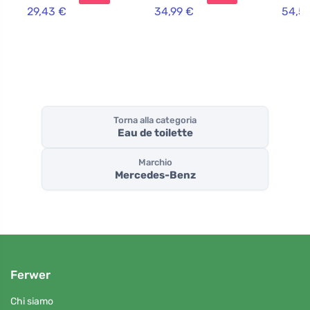
29,43 €
34,99 €
54,5
Torna alla categoria
Eau de toilette
Marchio
Mercedes-Benz
Ferwer
Chi siamo