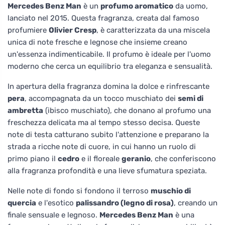
Mercedes Benz Man
è un
profumo aromatico
da uomo,
lanciato nel 2015. Questa fragranza, creata dal famoso
profumiere
Olivier Cresp
, è caratterizzata da una miscela
unica di note fresche e legnose che insieme creano
un'essenza indimenticabile. Il profumo è ideale per l'uomo
moderno che cerca un equilibrio tra eleganza e sensualità.
In apertura della fragranza domina la dolce e rinfrescante
pera
, accompagnata da un tocco muschiato dei
semi di
ambretta
(ibisco muschiato), che donano al profumo una
freschezza delicata ma al tempo stesso decisa. Queste
note di testa catturano subito l'attenzione e preparano la
strada a ricche note di cuore, in cui hanno un ruolo di
primo piano il
cedro
e il floreale
geranio
, che conferiscono
alla fragranza profondità e una lieve sfumatura speziata.
Nelle note di fondo si fondono il terroso
muschio di
quercia
e l'esotico
palissandro (legno di rosa)
, creando un
finale sensuale e legnoso.
Mercedes Benz Man
è una