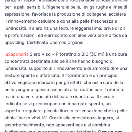
per le pelli sensibili. Rigenera la pelle, leviga rughe e linee di
espressione, favorisce la produzione di collagene, accelera
il rinnovamento cellulare e dona alla pelle freschezza e
luminosità. Il siero ha una texture leggerissima, priva di oli
e profumazioni, ed è arricchito con aloe vera bio e ortica da
upcycling. Certificato Cosmos Organic.
laSaponaria
Siero Viso – Fitoretinolo BIO (30 ml) è una cura
concentrata destinata alle pelli che hanno bisogno di
luminosità, supporto al rinnovamento e di ammorbidire una
texture spenta o affaticata. Il fitoretinolo è un principio
attivo vegetale ricercato per gli effetti che nella cura della
pelle vengono spesso associati alla routine con il retinolo,
ma in una versione più delicata e rispettosa. Il siero è
indicato se vi preoccupano un incarnato spento, un
aspetto irregolare, piccole linee o la sensazione che la pelle
abbia "perso vitalità". Grazie alla consistenza leggera, si
assorbe facilmente, non appesantisce e si combina
facilmente con una normale crema idratante.
Con un uso