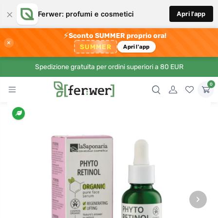
×
Ferwer: profumi e cosmetici
Apri l'app
⚡
Sconto SUMMER proprio ora!
×
SUMMER
Apri l'app
Spedizione gratuita per ordini superiori a 80 EUR
0
›