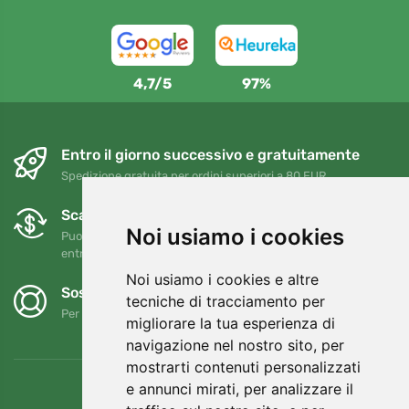
4,7/5
97%
Entro il giorno successivo e gratuitamente
Spedizione gratuita per ordini superiori a 80 EUR
Scambi e resi gratuiti
Noi usiamo i cookies
Puoi restituire o cambiare il tuo ordine in qualsiasi momento
entro 90 giorni
Noi usiamo i cookies e altre
Sosteniamo Trees.org
tecniche di tracciamento per
Per ogni ordine piantiamo un albero! Leggi di più
Chi siamo
.
migliorare la tua esperienza di
navigazione nel nostro sito, per
mostrarti contenuti personalizzati
e annunci mirati, per analizzare il