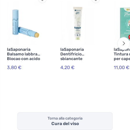
laSaponaria
laSaponaria
laSapon
Balsamo labbra
Dentifricio
Tintura 
Biocao con acido
sbiancante
per cape
ialuronico BIO
WonderWhite -
Lakshmi
3,80 €
4,20 €
11,00 €
(5,7 ml)
menta e carbone
g) - noc
attivo BIO (75 ml)
Torna alla categoria
Cura del viso