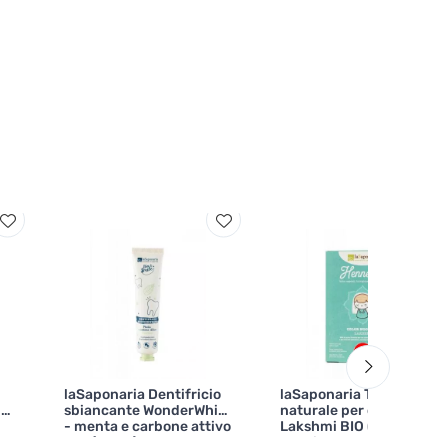
laSaponaria Dentifricio
laSaponaria Tintura
do
sbiancante WonderWhite
naturale per capelli
- menta e carbone attivo
Lakshmi BIO (100 g) -
BIO (75 ml)
nocciola