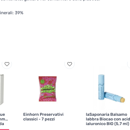
inerali: 39%
nue
Einhorn Preservativi
laSaponaria Balsamo
omme
classici - 7 pezzi
labbra Biocao con aci
 da
ialuronico BIO (5,7 ml)