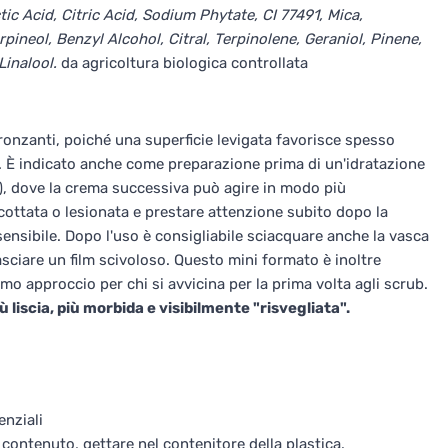
c Acid, Citric Acid, Sodium Phytate, CI 77491, Mica,
neol, Benzyl Alcohol, Citral, Terpinolene, Geraniol, Pinene,
Linalool.
da agricoltura biologica controllata
ronzanti, poiché una superficie levigata favorisce spesso
e. È indicato anche come preparazione prima di un'idratazione
i), dove la crema successiva può agire in modo più
 scottata o lesionata e prestare attenzione subito dopo la
sensibile. Dopo l'uso è consigliabile sciacquare anche la vasca
lasciare un film scivoloso. Questo mini formato è inoltre
 approccio per chi si avvicina per la prima volta agli scrub.
 liscia, più morbida e visibilmente "risvegliata".
enziali
contenuto, gettare nel contenitore della plastica.