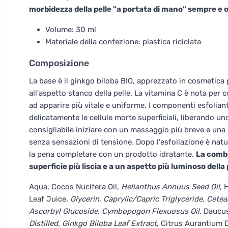
morbidezza della pelle "a portata di mano" sempre e
Volume: 30 ml
Materiale della confezione: plastica riciclata
Composizione
La base è il ginkgo biloba BIO, apprezzato in cosmetica p
all'aspetto stanco della pelle. La vitamina C è nota per 
ad apparire più vitale e uniforme. I componenti esfoli
delicatamente le cellule morte superficiali, liberando uno
consigliabile iniziare con un massaggio più breve e una 
senza sensazioni di tensione. Dopo l'esfoliazione è natu
la pena completare con un prodotto idratante.
La combi
superficie più liscia e a un aspetto più luminoso dell
Aqua, Cocos Nucifera Oil
, Helianthus Annuus Seed Oil
, 
Leaf Juice
, Glycerin, Caprylic/Capric Triglyceride, Cete
Ascorbyl Glucoside, Cymbopogon Flexuosus Oil
, Daucu
Distilled, Ginkgo Biloba Leaf Extract
, Citrus Aurantium D