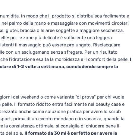
 inumidita, in modo che il prodotto si distribuisca facilmente e
tà nel palmo della mano e massaggiare con movimenti circolari
e, glutei, braccia o le aree soggette a maggiore secchezza.
elle: per le zone più delicate è sufficiente una leggera
sistenti il massaggio può essere prolungato. Risciacquare
lle con un asciugamano senza sfregare. Per un risultato
hé l'idratazione esalta la morbidezza e il comfort della pelle.
I
golare di 1-2 volte a settimana, concludendo sempre la
soggiorni del weekend o come variante "di prova" per chi vuole
a pelle. Il formato ridotto entra facilmente nel beauty case e
rezzato anche come soluzione pratica per avere lo scrub
 sport, prima di un evento mondano o in vacanza, quando la
e la consistenza ottimale, si consiglia di chiudere bene il
ta del sole.
Il formato da 30 ml è perfetto per avere la