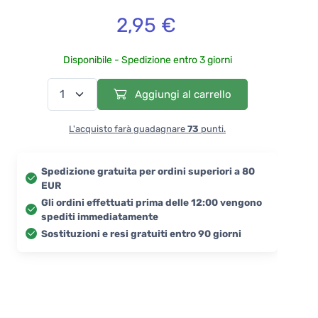
2,95 €
Disponibile - Spedizione entro 3 giorni
Aggiungi al carrello
L'acquisto farà guadagnare
73
punti.
Spedizione gratuita per ordini superiori a 80
EUR
Gli ordini effettuati prima delle 12:00 vengono
spediti immediatamente
Sostituzioni e resi gratuiti entro 90 giorni