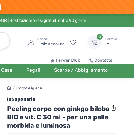
 EUR
| Sostituzioni e resi gratuiti entro 90 giorni
0
Accedi
Carrello
Il mio account
Ferwer Club
Contatta
Casa
Regali
Scarpe / Abbigliamento
/
Corpo e igiene
laSaponaria
Peeling corpo con ginkgo biloba
BIO e vit. C 30 ml - per una pelle
morbida e luminosa