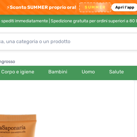
⚡
Sconto SUMMER proprio ora!
SUMMER
Apri l'app
no spediti immediatamente |
Spedizione gratuita per ordini superiori a 80
ngrosso
Corpo e igiene
Bambini
Uomo
Salute