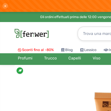
×
Gli ordini effettuati prima delle 12:00 vengo
Sconti fino al -80%
Blog
Lessico
I
Profumi
Trucco
Capelli
Viso