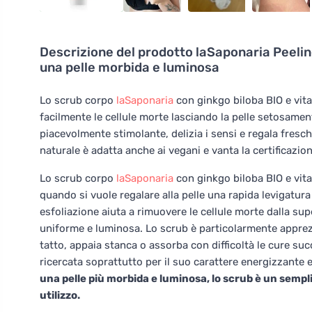
Descrizione del prodotto
laSaponaria Peeling
una pelle morbida e luminosa
Lo scrub corpo
laSaponaria
con ginkgo biloba BIO e vit
facilmente le cellule morte lasciando la pelle setosam
piacevolmente stimolante, delizia i sensi e regala fres
naturale è adatta anche ai vegani e vanta la certificazi
Lo scrub corpo
laSaponaria
con ginkgo biloba BIO e vita
quando si vuole regalare alla pelle una rapida levigatura
esfoliazione aiuta a rimuovere le cellule morte dalla supe
uniforme e luminosa. Lo scrub è particolarmente apprezz
tatto, appaia stanca o assorba con difficoltà le cure su
ricercata soprattutto per il suo carattere energizzante e
una pelle più morbida e luminosa, lo scrub è un sempli
utilizzo.