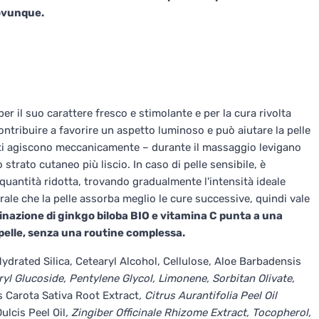
 ovunque.
er il suo carattere fresco e stimolante e per la cura rivolta
contribuire a favorire un aspetto luminoso e può aiutare la pelle
anti agiscono meccanicamente – durante il massaggio levigano
 strato cutaneo più liscio. In caso di pelle sensibile, è
quantità ridotta, trovando gradualmente l'intensità ideale
rale che la pelle assorba meglio le cure successive, quindi vale
nazione di ginkgo biloba BIO e vitamina C punta a una
a pelle, senza una routine complessa.
Hydrated Silica, Cetearyl Alcohol, Cellulose, Aloe Barbadensis
aryl Glucoside, Pentylene Glycol, Limonene, Sorbitan Olivate,
s Carota Sativa Root Extract
, Citrus Aurantifolia Peel Oil
ulcis Peel Oil
, Zingiber Officinale Rhizome Extract, Tocopherol,