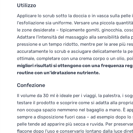
Utilizzo
Applicare lo scrub sotto la doccia o in vasca sulla pelle
l'esfoliazione sia uniforme. Versare una piccola quanti
le zone desiderate – tipicamente gomiti, ginocchia, cosc
Adattare l'intensità del massaggio alla sensibilità della p
pressione e un tempo ridotto, mentre per le aree più re
accuratamente lo scrub e asciugare delicatamente la pe
ottimale, completare con una crema corpo o un olio, poic
migliori risultati si ottengono con una frequenza re
routine con un'idratazione nutriente.
Confezione
Il volume da 30 ml è ideale per i viaggi, la palestra, i 
testare il prodotto e scoprire come si adatta alla propri
non occupa spazio nemmeno nel bagaglio a mano. È app
sempre a disposizione fuori casa – ad esempio dopo lo
pelle tende ad apparire più secca e ruvida. Per preservar
flacone dopo l'uso e conservarlo lontano dalla luce diret