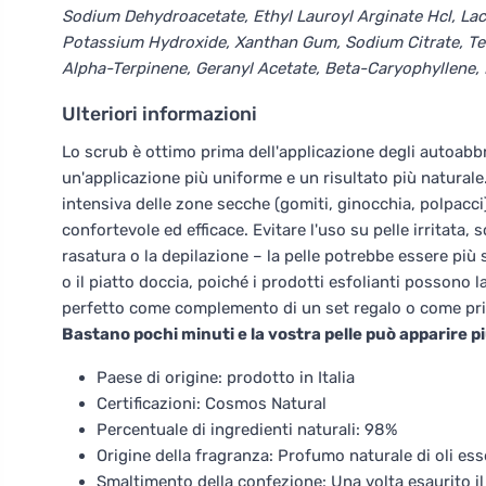
Sodium Dehydroacetate, Ethyl Lauroyl Arginate Hcl, Lacti
Potassium Hydroxide, Xanthan Gum, Sodium Citrate, Terpi
Alpha-Terpinene, Geranyl Acetate, Beta-Caryophyllene, 
Ulteriori informazioni
Lo scrub è ottimo prima dell'applicazione degli autoabb
un'applicazione più uniforme e un risultato più natural
intensiva delle zone secche (gomiti, ginocchia, polpacc
confortevole ed efficace. Evitare l'uso su pelle irritata,
rasatura o la depilazione – la pelle potrebbe essere più 
o il piatto doccia, poiché i prodotti esfolianti possono 
perfetto come complemento di un set regalo o come primo
Bastano pochi minuti e la vostra pelle può apparire più
Paese di origine: prodotto in Italia
Certificazioni: Cosmos Natural
Percentuale di ingredienti naturali: 98%
Origine della fragranza: Profumo naturale di oli ess
Smaltimento della confezione: Una volta esaurito il 