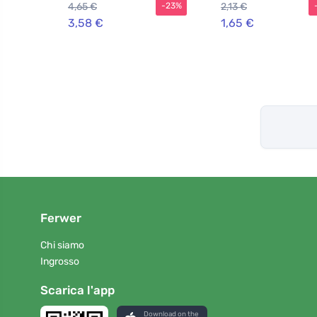
4,65 €
2,13 €
-23%
3,58 €
1,65 €
Ferwer
Chi siamo
Ingrosso
Scarica l'app
Download on the