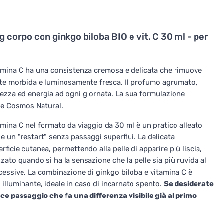
 corpo con ginkgo biloba BIO e vit. C 30 ml - per
amina C ha una consistenza cremosa e delicata che rimuove
ente morbida e luminosamente fresca. Il profumo agrumato,
chezza ed energia ad ogni giornata. La sua formulazione
one Cosmos Natural.
mina C nel formato da viaggio da 30 ml è un pratico alleato
 e un "restart" senza passaggi superflui. La delicata
rficie cutanea, permettendo alla pelle di apparire più liscia,
ato quando si ha la sensazione che la pelle sia più ruvida al
ccessive. La combinazione di ginkgo biloba e vitamina C è
 illuminante, ideale in caso di incarnato spento.
Se desiderate
ce passaggio che fa una differenza visibile già al primo