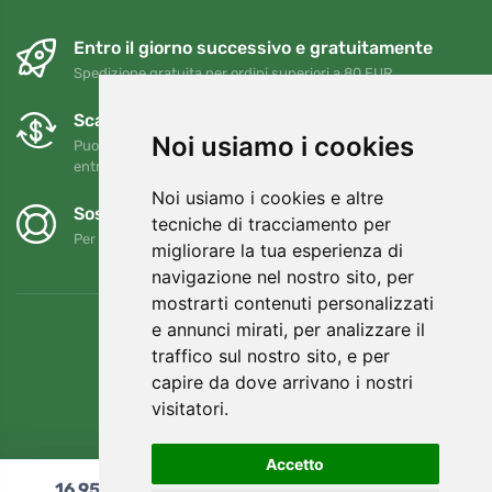
Entro il giorno successivo e gratuitamente
Spedizione gratuita per ordini superiori a 80 EUR
Scambi e resi gratuiti
Noi usiamo i cookies
Puoi restituire o cambiare il tuo ordine in qualsiasi momento
entro 90 giorni
Noi usiamo i cookies e altre
Sosteniamo Trees.org
tecniche di tracciamento per
Per ogni ordine piantiamo un albero! Leggi di più
Chi siamo
.
migliorare la tua esperienza di
navigazione nel nostro sito, per
mostrarti contenuti personalizzati
e annunci mirati, per analizzare il
traffico sul nostro sito, e per
capire da dove arrivano i nostri
visitatori.
Accetto
16,95
€
Aggiungi al carrello