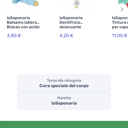
laSaponaria
laSaponaria
laSapon
Balsamo labbra
Dentifricio
Tintura 
Biocao con acido
sbiancante
per cape
ialuronico BIO
WonderWhite -
Lakshmi
3,80 €
4,20 €
11,00 €
(5,7 ml)
menta e carbone
g) - noc
attivo BIO (75 ml)
Torna alla categoria
Cura speciale del corpo
Marchio
laSaponaria