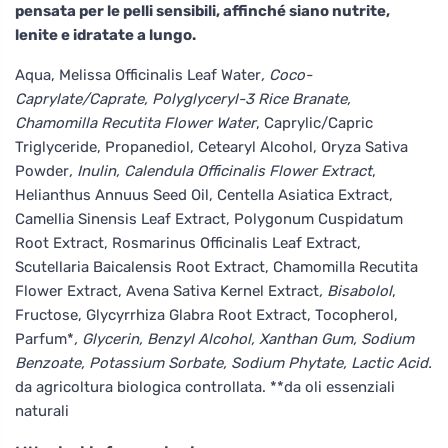
pensata per le pelli sensibili, affinché siano nutrite,
lenite e idratate a lungo.
Aqua, Melissa Officinalis Leaf Water
, Coco-
Caprylate/Caprate, Polyglyceryl-3 Rice Branate,
Chamomilla Recutita Flower Water
, Caprylic/Capric
Triglyceride, Propanediol, Cetearyl Alcohol, Oryza Sativa
Powder
, Inulin, Calendula Officinalis Flower Extract
,
Helianthus Annuus Seed Oil, Centella Asiatica Extract,
Camellia Sinensis Leaf Extract, Polygonum Cuspidatum
Root Extract, Rosmarinus Officinalis Leaf Extract,
Scutellaria Baicalensis Root Extract, Chamomilla Recutita
Flower Extract, Avena Sativa Kernel Extract
, Bisabolol
,
Fructose, Glycyrrhiza Glabra Root Extract, Tocopherol,
Parfum*
, Glycerin, Benzyl Alcohol, Xanthan Gum, Sodium
Benzoate, Potassium Sorbate, Sodium Phytate, Lactic Acid.
da agricoltura biologica controllata. **da oli essenziali
naturali