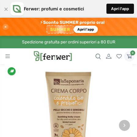
×
Ferwer: profumi e cosmetici
Apri l'app
⚡
Sconto SUMMER proprio ora!
×
SUMMER
Apri l'app
Spedizione gratuita per ordini superiori a 80 EUR
0
›