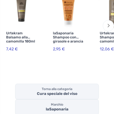
Urtekram
laSaponaria
Urtekr
Balsamo alla
Shampoo con
Shampoo
camomilla 180ml
girasole e arancia
camomil
BIO
dolce BIO 30 ml
BIO, VE
7,42 €
2,95 €
12,06 €
Torna alla categoria
Cura speciale del viso
Marchio
laSaponaria