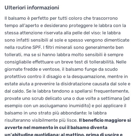
Ulteriori informazioni
Il balsamo è perfetto per tutti coloro che trascorrono
tempo all'aperto e desiderano proteggere le labbra con la
stessa attenzione riservata alla pelle del viso: le labbra
sono infatti sensibili al sole e spesso vengono dimenticate
nella routine SPF. I filtri minerali sono generalmente ben
tollerati, ma se si hanno labbra molto sensibili è sempre
consigliabile effettuare un breve test di tollerabilità. Nelle
giornate fredde e ventose, il balsamo funge da scudo
protettivo contro il disagio e la desquamazione, mentre in
estate aiuta a prevenire la disidratazione causata dal sole e
dal caldo. Se le labbra tendono a spellarsi frequentemente,
provate uno scrub delicato una o due volte a settimana (ad
esempio con un asciugamano inumidito) e poi applicare il
balsamo in uno strato più abbondante: le labbra
risulteranno visibilmente più lisce.
Il beneficio maggiore si
avverte nel momento in cui il balsamo diventa
un'abitudine quotidiana: al mattino, prima di uscire e