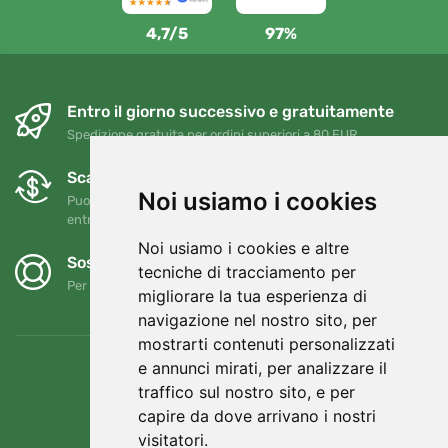
4,7/5
97%
Entro il giorno successivo e gratuitamente
Spedizione gratuita per ordini superiori a 80 EUR
Scambi e resi gratuiti
Noi usiamo i cookies
Puoi restituire o cambiare il tuo ordine in qualsiasi momento
entro 90 giorni
Noi usiamo i cookies e altre
Sosteniamo Trees.org
tecniche di tracciamento per
Per ogni ordine piantiamo un albero! Leggi di più
Chi siamo
.
migliorare la tua esperienza di
navigazione nel nostro sito, per
mostrarti contenuti personalizzati
e annunci mirati, per analizzare il
traffico sul nostro sito, e per
capire da dove arrivano i nostri
visitatori.