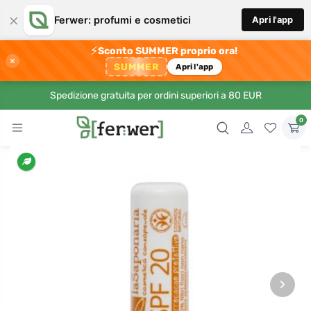
×
Ferwer: profumi e cosmetici
Apri l'app
⚡
Sconto SUMMER proprio ora!
×
SUMMER
Apri l'app
Spedizione gratuita per ordini superiori a 80 EUR
0
›