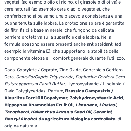
vegetali (ad esempio olio di ricino, di girasole o di oliva) e
cere naturali (ad esempio cera d'api o vegetale), che
conferiscono al balsamo una piacevole consistenza e una
buona tenuta sulle labbra. La protezione solare è garantita
da filtri fisici a base minerale, che fungono da delicata
barriera protettiva sulla superficie delle labbra. Nella
formula possono essere presenti anche antiossidanti (ad
esempio la vitamina E), che supportano la stabilità della
componente oleosa e il comfort generale durante l'utilizzo.
Coco-Caprylate / Caprate, Zinc Oxide, Copernicia Cerifera
Cera
, Caprylic/Capric Triglyceride, Euphorbia Cerifera Cera,
Butyrospermum Parkii Butter
, Hydroxystearic / Linolenic /
Oleic Polyglycerides, Parfum
, Brassica Campestris /
Aleurites Fordi Oil Copolymer, Polyhydroxystearic Acid,
Hippophae Rhamnoides Fruit Oil
, Limonene, Linalool,
Tocopherol, Helianthus Annuus Seed Oil, Geraniol
,
Benzyl Alcohol
.
da agricoltura biologica controllata,
di
origine naturale