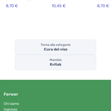
(vitamina B3) (10
aiuta la pelle
pelle gr
8,70 €
10,45 €
8,70 €
ml) - per pelli
problematica
atopica
acneiche,
sensibili e mature
Torna alla categoria
Cura del viso
Marchio
Kvitok
Ferwer
Chi siamo
Ingrosso