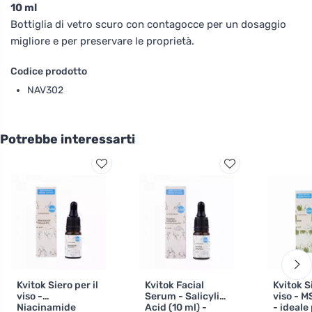
10 ml
Bottiglia di vetro scuro con contagocce per un dosaggio
migliore e per preservare le proprietà.
Codice prodotto
NAV302
Potrebbe interessarti
Kvitok Siero per il
Kvitok Facial
Kvitok Si
viso -
Serum - Salicylic
viso - M
Niacinamide
Acid (10 ml) -
- ideale 