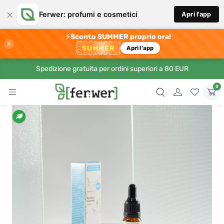
×
Ferwer: profumi e cosmetici
Apri l'app
⚡
Sconto SUMMER proprio ora!
×
SUMMER
Apri l'app
Spedizione gratuita per ordini superiori a 80 EUR
0