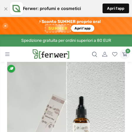
×
Ferwer: profumi e cosmetici
Apri l'app
⚡
Sconto SUMMER proprio ora!
×
SUMMER
Apri l'app
Spedizione gratuita per ordini superiori a 80 EUR
0