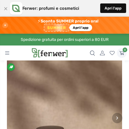
×
Ferwer: profumi e cosmetici
Apri l'app
⚡
Sconto SUMMER proprio ora!
×
SUMMER
Apri l'app
Spedizione gratuita per ordini superiori a 80 EUR
0
›