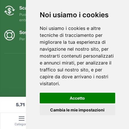
Scambi e resi gratuiti
Noi usiamo i cookies
Puoi restituire o cambiare il tuo ordine in qualsiasi momento
entro 90 giorni
Noi usiamo i cookies e altre
Sosteniamo Trees.org
tecniche di tracciamento per
Per ogni ordine piantiamo un albero! Leggi di più
Chi siamo
.
migliorare la tua esperienza di
navigazione nel nostro sito, per
mostrarti contenuti personalizzati
e annunci mirati, per analizzare il
traffico sul nostro sito, e per
capire da dove arrivano i nostri
visitatori.
Accetto
5,71
€
Aggiungi al carrello
Cambia le mie impostazioni
© Topshelf s.r.o. Tutti i diritti riservati.
Categoria
Ricerca
Carrello