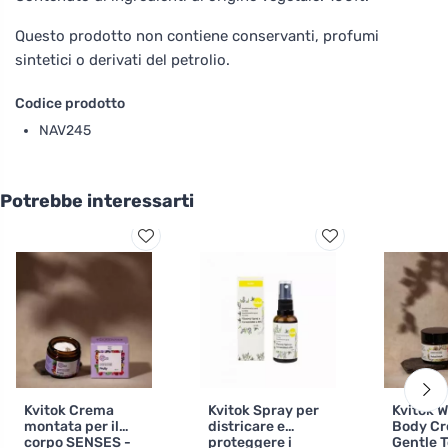
Questo prodotto non contiene conservanti, profumi
sintetici o derivati del petrolio.
Codice prodotto
NAV245
Potrebbe interessarti
Kvitok Crema
Kvitok Spray per
Kvitok 
montata per il
districare e
Body C
corpo SENSES -
proteggere i
Gentle 