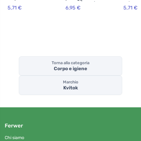
Fruttato 60ml
capelli (30 ml) -
ml) - pe
5,71 €
6,95 €
5,71 €
con ceramidi e
secca e 
provitamina b5
Torna alla categoria
Corpo e igiene
Marchio
Kvitok
Ferwer
Chi siamo