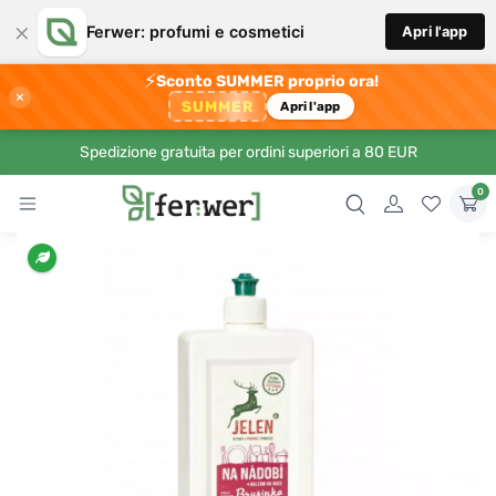
×
Ferwer: profumi e cosmetici
Apri l'app
⚡
Sconto SUMMER proprio ora!
×
SUMMER
Apri l'app
Spedizione gratuita per ordini superiori a 80 EUR
0