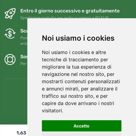
Entro il giorno successivo e gratuitamente
Spedizione gratuita per ordini superiori a 80 EUR
Scambi e resi gratuiti
Noi usiamo i cookies
Puoi restituire o cambiare il tuo ordine in qualsiasi momento
entro 90 giorni
Noi usiamo i cookies e altre
Sosteniamo Trees.org
tecniche di tracciamento per
Per ogni ordine piantiamo un albero! Leggi di più
Chi siamo
.
migliorare la tua esperienza di
navigazione nel nostro sito, per
mostrarti contenuti personalizzati
e annunci mirati, per analizzare il
traffico sul nostro sito, e per
capire da dove arrivano i nostri
visitatori.
Accetto
1,63
€
Aggiungi al carrello