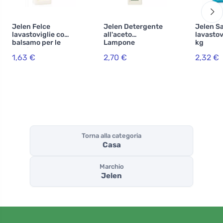
Jelen Felce
Jelen Detergente
Jelen Sa
lavastoviglie con
all'aceto
lavastov
balsamo per le
Lampone
kg
mani
1,63 €
2,70 €
2,32 €
Torna alla categoria
Casa
Marchio
Jelen