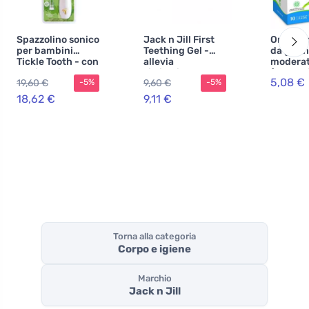
Spazzolino sonico
Jack n Jill First
Organyc
per bambini
Teething Gel -
da gior
Tickle Tooth - con
allevia
moderati
testina di
l'irritazione delle
(10 pezz
5,08 €
19,60 €
9,60 €
-5%
-5%
ricambio, anche
gengive
cotone 
per i più piccoli
3 gocce
18,62 €
9,11 €
Torna alla categoria
Corpo e igiene
Marchio
Jack n Jill