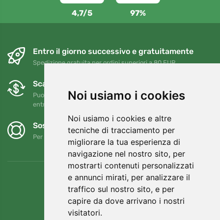
4,7/5
97%
Entro il giorno successivo e gratuitamente
Spedizione gratuita per ordini superiori a 80 EUR
Scambi e resi gratuiti
Noi usiamo i cookies
Puoi restituire o cambiare il tuo ordine in qualsiasi momento
entro 90 giorni
Noi usiamo i cookies e altre
Sosteniamo Trees.org
tecniche di tracciamento per
Per ogni ordine piantiamo un albero! Leggi di più
Chi siamo
.
migliorare la tua esperienza di
navigazione nel nostro sito, per
mostrarti contenuti personalizzati
e annunci mirati, per analizzare il
traffico sul nostro sito, e per
capire da dove arrivano i nostri
visitatori.