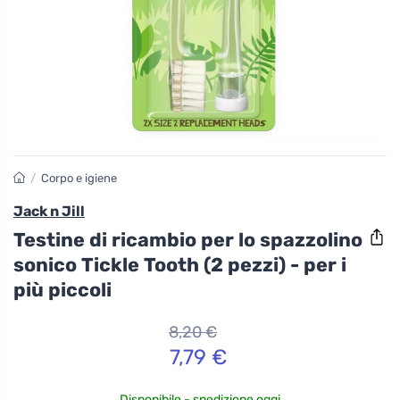
/
Corpo e igiene
Jack n Jill
Testine di ricambio per lo spazzolino
sonico Tickle Tooth (2 pezzi) - per i
più piccoli
8,20 €
7,79 €
Disponibile - spedizione oggi