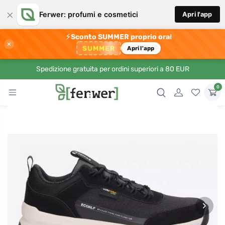
×
Ferwer: profumi e cosmetici
Apri l'app
⚡
Sconto SUMMER proprio ora!
×
SUMMER
Apri l'app
Spedizione gratuita per ordini superiori a 80 EUR
0
›