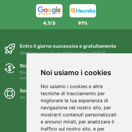
4,7/5
97%
Entro il giorno successivo e gratuitamente
Spedizione gratuita per ordini superiori a 80 EUR
Scambi e resi gratuiti
Noi usiamo i cookies
Puoi restituire o cambiare il tuo ordine in qualsiasi momento
entro 90 giorni
Noi usiamo i cookies e altre
Sosteniamo Trees.org
tecniche di tracciamento per
Per ogni ordine piantiamo un albero! Leggi di più
Chi siamo
.
migliorare la tua esperienza di
navigazione nel nostro sito, per
mostrarti contenuti personalizzati
e annunci mirati, per analizzare il
traffico sul nostro sito, e per