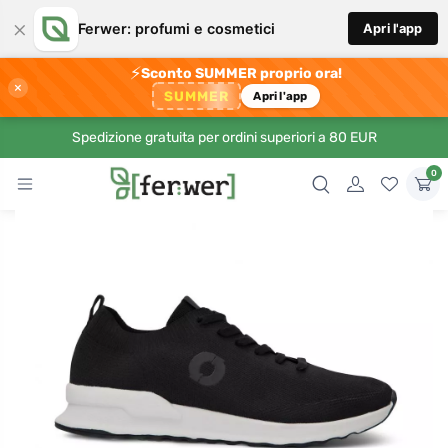
×
Ferwer: profumi e cosmetici
Apri l'app
⚡
Sconto SUMMER proprio ora!
×
SUMMER
Apri l'app
Spedizione gratuita per ordini superiori a 80 EUR
0