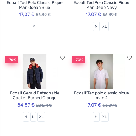
Ecoalf Ted Polo Classic Pique
Ecoalf Ted Polo Classic Pique
Man Ocean Blue
Man Deep Navy
17,07 €
17,07 €
56,89 €
56,89 €
M
M
XL
-70%
-70%
Ecoalf Gerald Detachable
Ecoalf Ted polo classic pique
Jacket Burned Orange
man 2
84,57 €
17,07 €
281,91 €
56,89 €
M
L
XL
M
XL