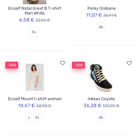
Ecoalf Natal Great B T-shirt
Perky Goibana
Man White
11,07 €
36,91 €
6,58 €
32,90 €
36
XL
-70%
-70%
Ecoalf Mount t-shirt woman
Inkkas Coyote
14,67 €
36,28 €
48,90 €
120,90 €
L
XL
36