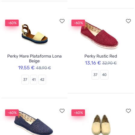
-60%
-60%
Perky Mare Plataforma Lona
Perky Rustic Red
Beige
13,16 €
32,90 €
19,55 €
48,90 €
37
40
37
41
42
-60%
-60%