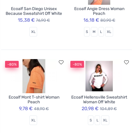
Ecoalf San Diego Unisex
Ecoalf Angie Dress Woman
Because Sweatshirt Off White
Peach
15,38 €
16,18 €
76,90 €
80,90 €
XL
S
M
L
XL
-80%
-80%
Ecoalf Mont T-shirt Woman
Ecoalf Hellensville Sweatshirt
Peach
Woman Off White
9,78 €
20,98 €
48,90 €
104,89 €
XL
S
L
XL