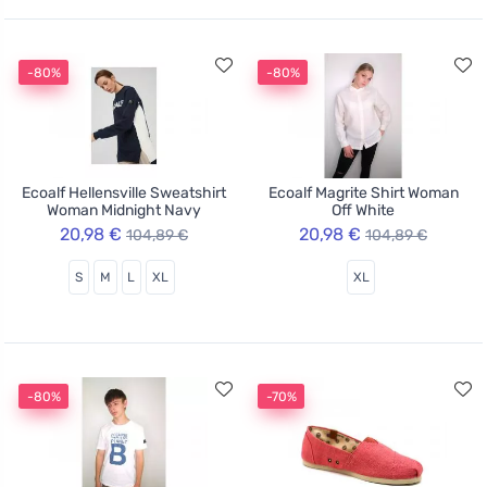
-80%
-80%
Ecoalf Hellensville Sweatshirt
Ecoalf Magrite Shirt Woman
Woman Midnight Navy
Off White
20,98 €
20,98 €
104,89 €
104,89 €
S
M
L
XL
XL
-80%
-70%