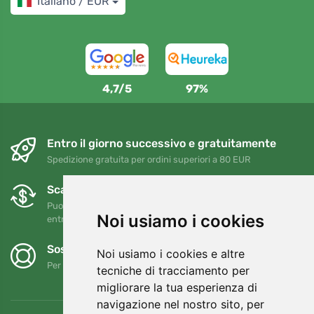
Italiano / EUR
4,7/5
97%
Entro il giorno successivo e gratuitamente
Spedizione gratuita per ordini superiori a 80 EUR
Scambi e resi gratuiti
Puoi restituire o cambiare il tuo ordine in qualsiasi momento
Noi usiamo i cookies
entro 90 giorni
Sosteniamo Trees.org
Noi usiamo i cookies e altre
Per ogni ordine piantiamo un albero! Leggi di più
Chi siamo
.
tecniche di tracciamento per
migliorare la tua esperienza di
navigazione nel nostro sito, per