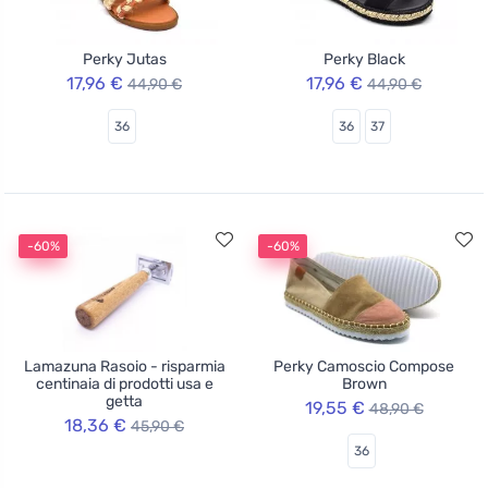
Perky Jutas
Perky Black
17,96 €
17,96 €
44,90 €
44,90 €
36
36
37
-60%
-60%
Lamazuna Rasoio - risparmia
Perky Camoscio Compose
centinaia di prodotti usa e
Brown
getta
19,55 €
48,90 €
18,36 €
45,90 €
36