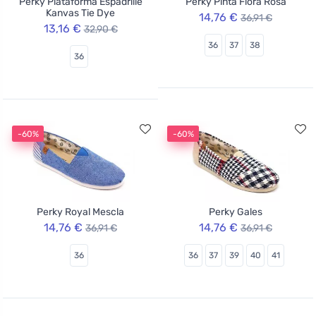
Perky Plataforma Espadrille
Perky Pinta Flora Rosa
Kanvas Tie Dye
14,76 €
36,91 €
13,16 €
32,90 €
36
37
38
36
-60%
-60%
Perky Royal Mescla
Perky Gales
14,76 €
14,76 €
36,91 €
36,91 €
36
36
37
39
40
41