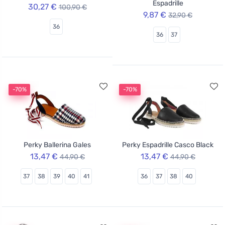
Espadrille
30,27 €
100,90 €
9,87 €
32,90 €
36
36
37
-70%
-70%
Perky Ballerina Gales
Perky Espadrille Casco Black
13,47 €
13,47 €
44,90 €
44,90 €
37
38
39
40
41
36
37
38
40