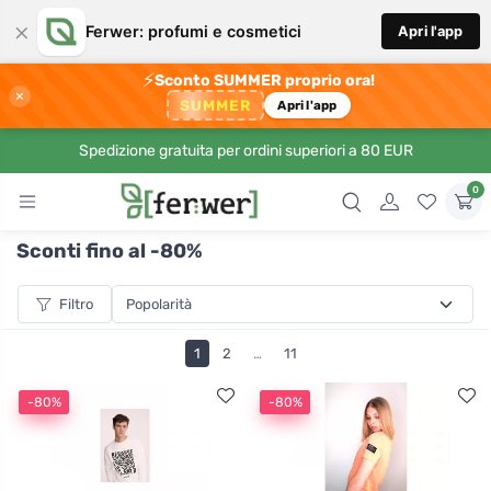
×
Ferwer: profumi e cosmetici
Apri l'app
⚡
Sconto SUMMER proprio ora!
×
SUMMER
Apri l'app
Spedizione gratuita per ordini superiori a 80 EUR
0
Sconti fino al -80%
Filtro
1
2
…
11
-80%
-80%