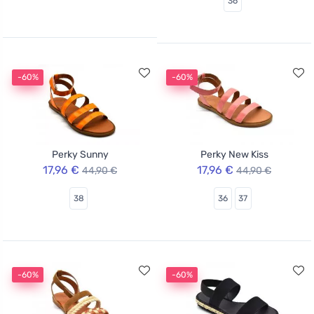
36
-60%
-60%
Perky Sunny
Perky New Kiss
17,96 €
17,96 €
44,90 €
44,90 €
38
36
37
-60%
-60%