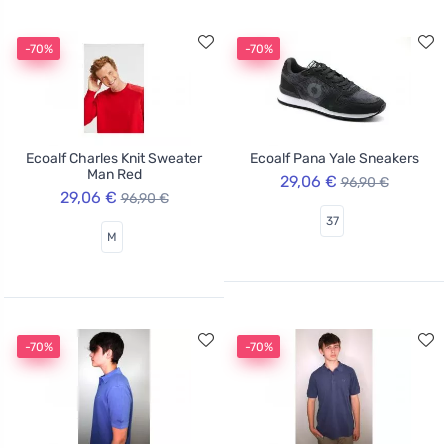
-70%
-70%
Ecoalf Charles Knit Sweater
Ecoalf Pana Yale Sneakers
Man Red
29,06 €
96,90 €
29,06 €
96,90 €
37
M
-70%
-70%