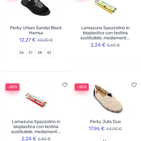
Perky Urban Sandal Black
Lamazuna Spazzolino in
Hamsa
bioplastica con testina
sostituibile, mediament...
12,27 €
40,90 €
2,24 €
5,60 €
36
37
38
42
-60%
-60%
Lamazuna Spazzolino in
Perky Juta Duo
bioplastica con testina
17,96 €
44,90 €
sostituibile, mediament...
2,24 €
5,60 €