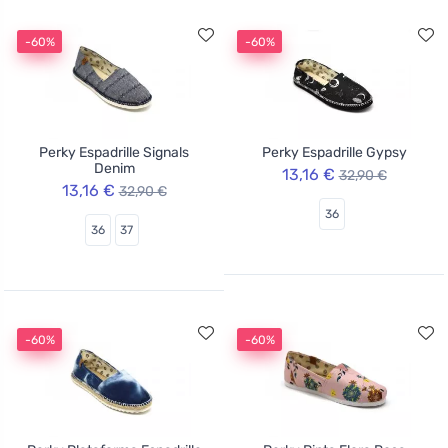
-60%
-60%
Perky Espadrille Signals
Perky Espadrille Gypsy
Denim
13,16 €
32,90 €
13,16 €
32,90 €
36
36
37
-60%
-60%