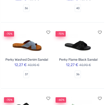
36
40
-70%
-70%
Perky Washed Denim Sandal
Perky Flame Black Sandal
12,27 €
12,27 €
40,90 €
40,90 €
37
36
-70%
-60%