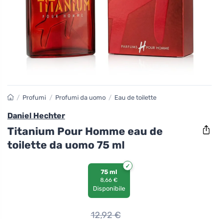
/
Profumi
/
Profumi da uomo
/
Eau de toilette
Daniel Hechter
Titanium Pour Homme eau de
toilette da uomo 75 ml
75 ml
8,66 €
Disponibile
12,92
€