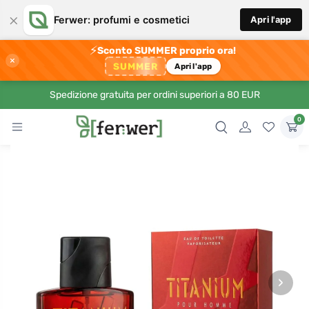
×
Ferwer: profumi e cosmetici
Apri l'app
⚡
Sconto SUMMER proprio ora!
×
SUMMER
Apri l'app
Spedizione gratuita per ordini superiori a 80 EUR
0
›