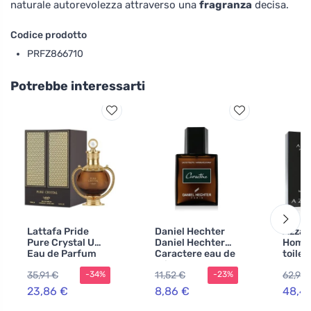
naturale autorevolezza attraverso una
fragranza
decisa.
Codice prodotto
PRFZ866710
Potrebbe interessarti
Lattafa Pride
Daniel Hechter
Azzar
Pure Crystal U
Daniel Hechter
Homm
Eau de Parfum
Caractere eau de
toile
toilette da uomo
200 m
35,91 €
11,52 €
62,97 
-34%
-23%
23,86 €
8,86 €
48,4