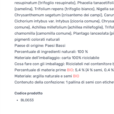
resupinatum (trifoglio resupinato), Phacelia tanacetifol
(camelina), Trifolium repens (trifoglio bianco), Nigella sat
Chrysanthemum segetum (crisantemo dei campi), Carum car
Cichorium intybus var. Intybus (cicoria comune), Chr
comune), Achillea millefolium (achillea millefoglie), Tri
chamomilla (camomilla comune), Plantago lanceolata (pi
pigmenti colorati naturali
Paese di origine: Paesi Bassi
Percentuale di ingredienti naturali: 100 %
Materiale dell'imballaggio: carta 100% riciclabile
Cosa fare con gli imballaggi: Riciclateli nel contenitore b
Percentuale di materie prime
BIO
: 5,4 % (4 % semi, 0,4 %
Materiale: argilla naturale e semi
BIO
Contenuto della confezione: 1 pallina di semi con etiche
Codice prodotto
BLO033