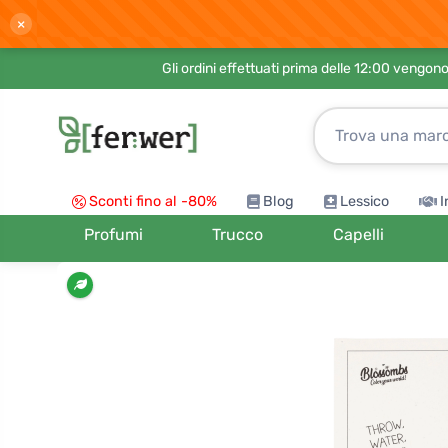
×
Gli ordini effettuati prima delle 12:00 vengo
Sconti fino al -80%
Blog
Lessico
I
Profumi
Trucco
Capelli