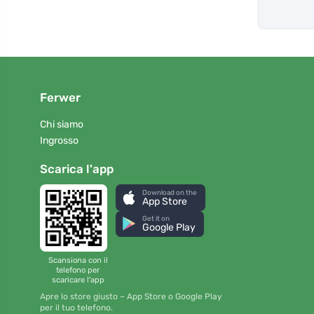
Ferwer
Chi siamo
Ingrosso
Scarica l'app
Download on the
App Store
Get it on
Google Play
Scansiona con il
telefono per
scaricare l'app
Apre lo store giusto – App Store o Google Play
per il tuo telefono.