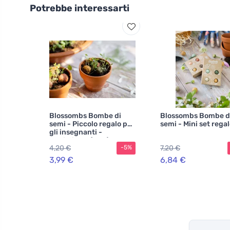
Potrebbe interessarti
Blossombs Bombe di
Blossombs Bombe d
semi - Piccolo regalo per
semi - Mini set rega
gli insegnanti -
Coniglietto (2 pz)
4,20 €
7,20 €
-5%
3,99 €
6,84 €