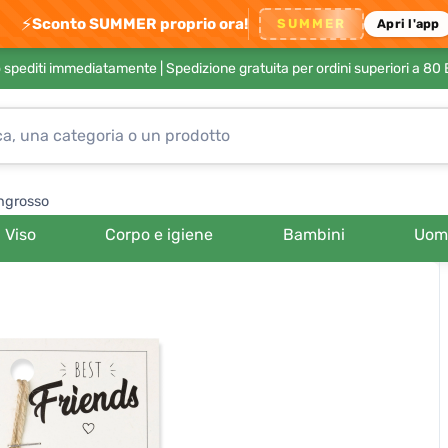
⚡
Sconto SUMMER proprio ora!
SUMMER
Apri l'app
no spediti immediatamente |
Spedizione gratuita per ordini superiori a 80
ngrosso
Viso
Corpo e igiene
Bambini
Uom