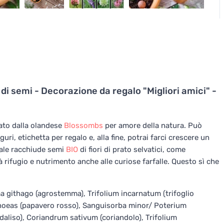
 semi - Decorazione da regalo "Migliori amici" -
eato dalla olandese
Blossombs
per amore della natura. Può
uri, etichetta per regalo e, alla fine, potrai farci crescere un
urale racchiude semi
BIO
di fiori di prato selvatici, come
irà rifugio e nutrimento anche alle curiose farfalle. Questo sì che
ma githago (agrostemma), Trifolium incarnatum (trifoglio
 rhoeas (papavero rosso), Sanguisorba minor/ Poterium
daliso), Coriandrum sativum (coriandolo), Trifolium