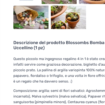
Descrizione del prodotto
Blossombs Bomba di
Uccellino (1 pz)
Questo piccolo ma ingegnoso regalino 4 in 1 è stato cr
infatti servire come graziosa decorazione, biglietto d'aug
piccolo prato. La pallina di argilla variopinta 100% nat
papavero, fiordaliso o trifoglio, e una volta in fiore offr
è un regalo che ha davvero senso. :)
Composizione: argilla; semi di fiori selvatici: Agrostem
incarnato), Malva sylvestris (malva selvatica), Papaver
sanguisorba (pimpinella minore), Centaurea cyanus (fior