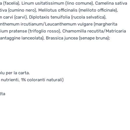
ia (facelia), Linum usitatissimum (lino comune), Camelina sativa
iva (cumino nero), Melilotus officinalis (meliloto officinale),
vi (carvi), Diplotaxis tenuifolia (rucola selvatica),
ysanthemum ircutianum/Leucanthemum vulgare (margherita
folium pratense (trifoglio rosso), Chamomilla recutita/Matricaria
antaggine lanceolata), Brassica juncea (senape bruna);
lu per la carta.
 nutrienti, 1% coloranti naturali)
tta