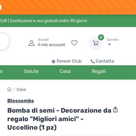
 EUR
| Sostituzioni e resi gratuiti entro 90 giorni
0
Accedi
Carrello
Il mio account
Ferwer Club
Contatta
o
Salute
Casa
Regali
/
Casa
Blossombs
Bomba di semi - Decorazione da
regalo "Migliori amici" -
Uccellino (1 pz)