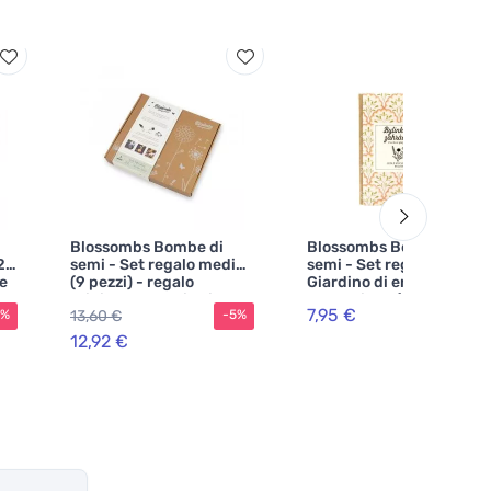
Blossombs Bombe di
Blossombs Bombe di
2
semi - Set regalo medio
semi - Set regalo mini -
le
(9 pezzi) - regalo
Giardino di erbe
originale e pratico in un
aromatiche (4 pz) - un
7,95 €
13,60 €
5%
-5%
unico prodotto
regalo originale e
pratico in un unico
12,92 €
prodotto