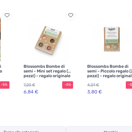
i
Blossombs Bombe di
Blossombs Bombe di
lo
semi - Mini set regalo (4
semi - Piccolo regalo (
pezzi) - regalo originale
pezzi) - regalo origina
e pratico in un unico
e pratico in un unico
7,20 €
4,01 €
-5%
-5%
-
prodotto
prodotto
6,84 €
3,80 €