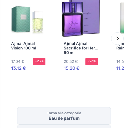
Ajmal Ajmal
Ajmal Ajmal
Ajmal
Vision 100 ml
Sacrifice for Her
Raind
50 ml
17,04 €
20,52 €
14,67 
-23%
-26%
13,12 €
15,20 €
11,28
Torna alla categoria
Eau de parfum