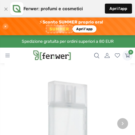
×
Ferwer: profumi e cosmetici
Apri l'app
⚡
Sconto SUMMER proprio ora!
×
SUMMER
Apri l'app
Spedizione gratuita per ordini superiori a 80 EUR
0
›