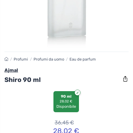
/
Profumi
/
Profumi da uomo
/
Eau de parfum
Ajmal
Shiro 90 ml
90 ml
28,02 €
Disponibile
36,45
€
28,02
€