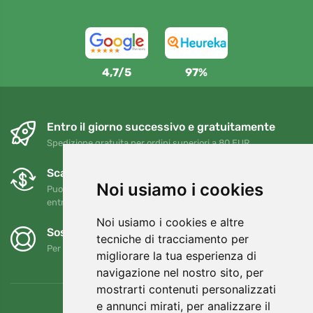
4,7/5
97%
Entro il giorno successivo e gratuitamente
Spedizione gratuita per ordini superiori a 80 EUR
Scambi e resi gratuiti
Noi usiamo i cookies
Puoi restituire o cambiare il tuo ordine in qualsiasi momento
entro 90 giorni
Noi usiamo i cookies e altre
Sosteniamo Trees.org
tecniche di tracciamento per
Per ogni ordine piantiamo un albero! Leggi di più
Chi siamo
.
migliorare la tua esperienza di
navigazione nel nostro sito, per
mostrarti contenuti personalizzati
e annunci mirati, per analizzare il